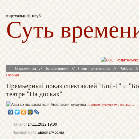
виртуальный клуб
Суть времен
О движении
Телевидение
Полит. активность
Работа
Главная
Премьерный показ спектаклей "Бой-1" и "Бо
театре "На досках"
Анастасия Бушуева птн, 09/11/2012 - 1
Начало:
14.11.2012 19:00
Часовой пояс:
Европа/Москва