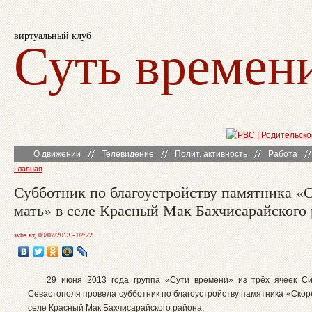
виртуальный клуб
Суть времен
О движении
Телевидение
Полит. активность
Работа
Главная
Субботник по благоустройству памятника «
мать» в селе Красный Мак Бахчисарайского
svbs вт, 09/07/2013 - 02:22
29 июня 2013 года группа «Сути времени» из трёх ячеек С
Севастополя провела субботник по благоустройству памятника «Скор
селе Красный Мак Бахчисарайского района.