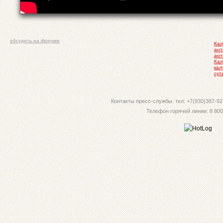
обсудить на форуме
Кал
ант
ант
Кал
кал
сут
Контакты пресс-службы. тел: +7(930)387-92-
Телефон горячей линии: 8 800