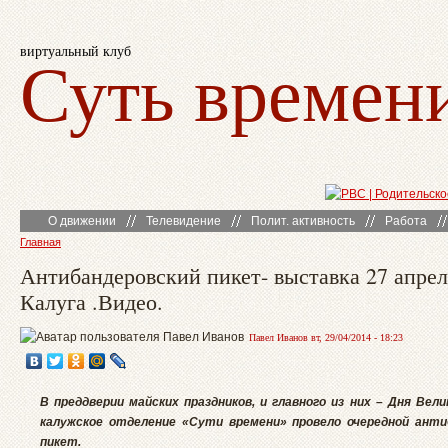
виртуальный клуб
Суть времен
О движении
Телевидение
Полит. активность
Работа
Главная
Антибандеровский пикет- выставка 27 апрел
Калуга .Видео.
Павел Иванов вт, 29/04/2014 - 18:23
В преддверии майских праздников, и главного из них – Дня Вел
калужское отделение «Сути времени» провело очередной анти
пикет.