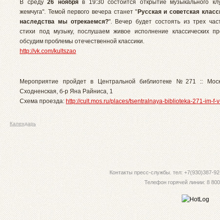
В
среду
26 ноября
в
19:30 состоится открытие музыкального кл
жемчуга". Темой первого вечера станет "
Русская и советская класси
наследства мы отрекаемся?
". Вечер будет состоять из трех час
стихи под музыку, послушаем живое исполнение классических п
обсудим проблемы отечественной классики.
http://vk.com/kultszao
Мероприятие пройдет в Центральной библиотеке №271 ::
Мос
Сходненская, б-р Яна Райниса, 1
Схема проезда:
http://cult.mos.ru/places/tsentralnaya-biblioteka-271-im-f-
Календарь
Контакты пресс-службы. тел: +7(930)387-92-
Телефон горячей линии: 8 800