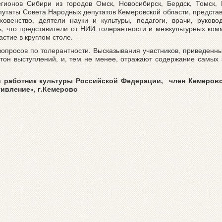
гионов Сибири из городов Омск, Новосибирск, Бердск, Томск, 
путаты Совета Народных депутатов Кемеровской области, предста
овенство, деятели науки и культуры, педагоги, врачи, руков
ь, что представители от НИИ толерантности и межкультурных ком
стие в круглом столе.
вопросов по толерантности. Высказывания участников, приведенн
и тон выступлений, и, тем не менее, отражают содержание самых
ый работник культуры Российской Федерации, член Кемеров
ивление», г.Кемерово