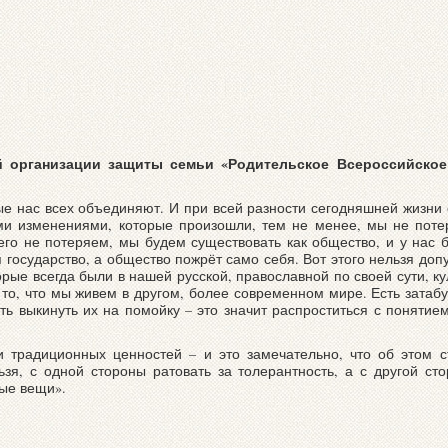
 организации защиты семьи «Родительское Всероссийское 
рые нас всех объединяют. И при всей разности сегодняшней жизни
и изменениями, которые произошли, тем не менее, мы не потер
го не потеряем, мы будем существовать как общество, и у нас бу
я государство, а общество пожрёт само себя. Вот этого нельзя допу
рые всегда были в нашей русской, православной по своей сути, кул
 то, что мы живем в другом, более современном мире. Есть зата
ть выкинуть их на помойку – это значит распроститься с понятие
и традиционных ценностей – и это замечательно, что об этом с
ьзя, с одной стороны ратовать за толерантность, а с другой сто
ые вещи».