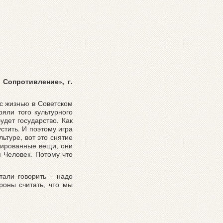
Сопротивление», г.
 с жизнью в Советском
яли того культурного
дет государство. Как
стить. И поэтому игра
ьтуре, вот это снятие
буированные вещи, они
м Человек. Потому что
тали говорить – надо
роны считать, что мы