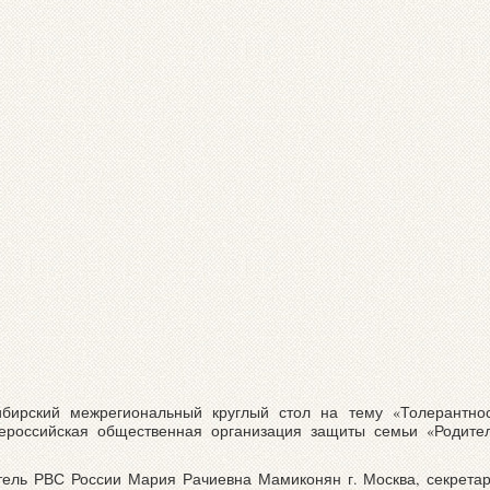
ибирский межрегиональный круглый стол на тему «Толерантнос
российская общественная организация защиты семьи «Родител
атель РВС России Мария Рачиевна Мамиконян г. Москва, секрет