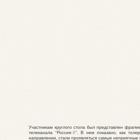
Участникам круглого стола был представлен фрагм
телеканала “Россия-1”. В нем показано, как тол
направлении, стали проявляться самые неприятные 