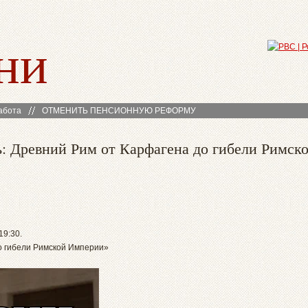
ни
абота
ОТМЕНИТЬ ПЕНСИОННУЮ РЕФОРМУ
: Древний Рим от Карфагена до гибели Римск
19:30.
о гибели Римской Империи»