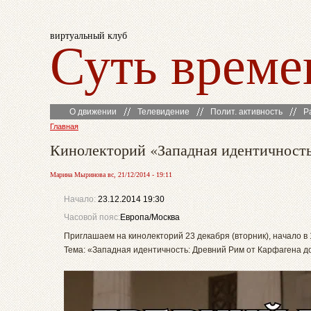
виртуальный клуб
Суть време
О движении
Телевидение
Полит. активность
Р
Главная
Кинолекторий «Западная идентичность
Марина Мыринова вс, 21/12/2014 - 19:11
Начало:
23.12.2014 19:30
Часовой пояс:
Европа/Москва
Приглашаем на кинолекторий 23 декабря (вторник), начало в 
Тема: «Западная идентичность: Древний Рим от Карфагена д