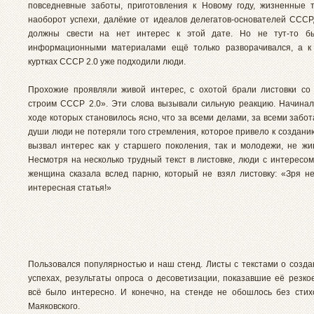
повседневные заботы, приготовления к Новому году, жизненные 
наоборот успехи, далёкие от идеалов делегатов-основателей СССР,
должны свести на нет интерес к этой дате. Но не тут-то б
информационными материалами ещё только разворачивался, а к 
куртках СССР 2.0 уже подходили люди.
Прохожие проявляли живой интерес, с охотой брали листовки с
строим СССР 2.0». Эти слова вызывали сильную реакцию. Начинал
ходе которых становилось ясно, что за всеми делами, за всеми забот
души люди не потеряли того стремления, которое привело к создани
вызвал интерес как у старшего поколения, так и молодежи, не ж
Несмотря на несколько трудный текст в листовке, люди с интересом
женщина сказала вслед парню, который не взял листовку: «Зря не
интересная статья!»
Пользовался популярностью и наш стенд. Листы с текстами о созда
успехах, результаты опроса о десоветизации, показавшие её резко
всё было интересно. И конечно, на стенде не обошлось без сти
Маяковского.