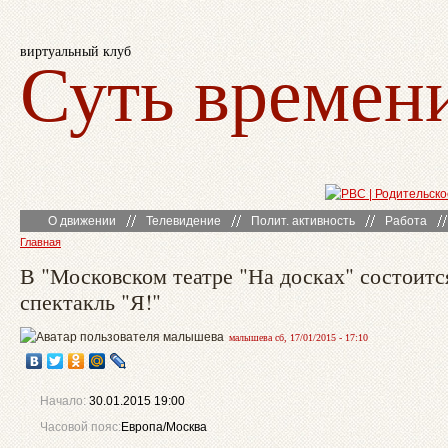
виртуальный клуб
Суть времен
О движении
Телевидение
Полит. активность
Работа
Главная
В "Московском театре "На досках" состоитс
спектакль "Я!"
малышева сб, 17/01/2015 - 17:10
Начало:
30.01.2015 19:00
Часовой пояс:
Европа/Москва