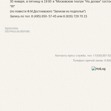
30 января, в пятницу в 19:00 в "Московском театре "На досках" состо
"Я!"
(по повести Ф.М.Достоевского "Записки из подполья")
Запись по тел. 8 (495) 650- 57-45 или 8 (926) 729 70 15
Календарь
обсудить на форуме
Контакты пресс-службы. тел: +7(930)387-92-
Телефон горячей линии: 8 800