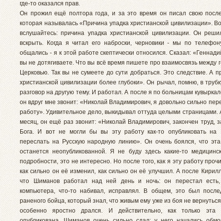
где-то оказался прав.
Он прожил ещё полтора года, и за это время он писал свою посл
которая называлась «Причина упадка христианской цивилизации». Во
вслушайтесь: причина упадка христианской цивилизации. Он реши
вскрыть. Когда я читал его наброски, черновики - мы по телефон
общались - я к этой работе скептически относился. Сказал: «Геннад
вы не дотягиваете. Что вы всё время пишете про взаимосвязь между 
Церковью. Так вы не сумеете до сути добраться. Это следствие. А 
христианской цивилизации более глубоки». Он рычал, помню, в труб
разговор на другую тему. И работал. А после я по больницам кувырка
он вдруг мне звонит: «Николай Владимирович, я довольно сильно пе
работу». Удивительное дело, выкидывал оттуда целыми страницами. 
месяц, он ещё раз звонит: «Николай Владимирович, закончен труд, 
Бога. И вот не могли бы вы эту работу как-то опубликовать на
переслать на Русскую народную линию». Он очень боялся, что эта
останется неопубликованной. Я не буду здесь какие-то медицинс
подробности, это не интересно. Но после того, как я эту работу прочи
как сильно он её изменил, как сильно он её улучшил. А после Кирил
что Шиманов работал над ней день и ночь: он перестал есть,
компьютера, что-то набивал, исправлял. В общем, это был посл
раненого бойца, который знал, что живым ему уже из боя не вернуться
особенно яростно дрался. И действительно, как только эта
опубликована, Шиманов очень сильно сдал: у него начались обмо