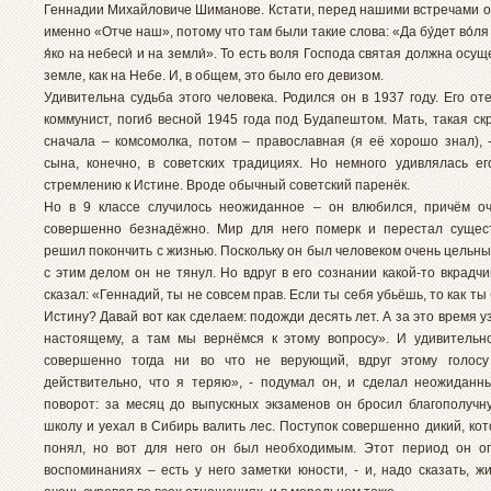
Геннадии Михайловиче Шиманове. Кстати, перед нашими встречами он
именно «Отче наш», потому что там были такие слова: «Да бу́дет во́ля
я́ко на небеси́ и на земли́». То есть воля Господа святая должна осущ
земле, как на Небе. И, в общем, это было его девизом.
Удивительна судьба этого человека. Родился он в 1937 году. Его о
коммунист, погиб весной 1945 года под Будапештом. Мать, такая ск
сначала – комсомолка, потом – православная (я её хорошо знал), 
сына, конечно, в советских традициях. Но немного удивлялась е
стремлению к Истине. Вроде обычный советский паренёк.
Но в 9 классе случилось неожиданное – он влюбился, причём о
совершенно безнадёжно. Мир для него померк и перестал сущес
решил покончить с жизнью. Поскольку он был человеком очень цельны
с этим делом он не тянул. Но вдруг в его сознании какой-то вкрадч
сказал: «Геннадий, ты не совсем прав. Если ты себя убьёшь, то как ты
Истину? Давай вот как сделаем: подожди десять лет. А за это время у
настоящему, а там мы вернёмся к этому вопросу». И удивительно
совершенно тогда ни во что не верующий, вдруг этому голосу
действительно, что я теряю», - подумал он, и сделал неожидан
поворот: за месяц до выпускных экзаменов он бросил благополучн
школу и уехал в Сибирь валить лес. Поступок совершенно дикий, ко
понял, но вот для него он был необходимым. Этот период он о
воспоминаниях – есть у него заметки юности, - и, надо сказать, ж