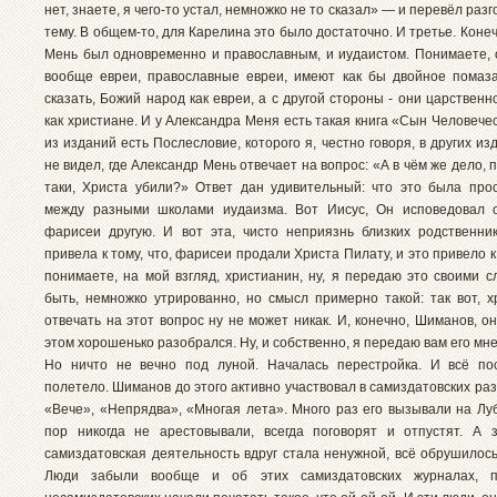
нет, знаете, я чего-то устал, немножко не то сказал» — и перевёл разг
тему. В общем-то, для Карелина это было достаточно. И третье. Коне
Мень был одновременно и православным, и иудаистом. Понимаете, о
вообще евреи, православные евреи, имеют как бы двойное помаза
сказать, Божий народ как евреи, а с другой стороны - они царствен
как христиане. И у Александра Меня есть такая книга «Сын Человече
из изданий есть Послесловие, которого я, честно говоря, в других из
не видел, где Александр Мень отвечает на вопрос: «А в чём же дело, п
таки, Христа убили?» Ответ дан удивительный: что это была про
между разными школами иудаизма. Вот Иисус, Он исповедовал о
фарисеи другую. И вот эта, чисто неприязнь близких родственник
привела к тому, что, фарисеи продали Христа Пилату, и это привело к 
понимаете, на мой взгляд, христианин, ну, я передаю это своими с
быть, немножко утрированно, но смысл примерно такой: так вот, х
отвечать на этот вопрос ну не может никак. И, конечно, Шиманов, о
этом хорошенько разобрался. Ну, и собственно, я передаю вам его мн
Но ничто не вечно под луной. Началась перестройка. И всё по
полетело. Шиманов до этого активно участвовал в самиздатовских ра
«Вече», «Непрядва», «Многая лета». Много раз его вызывали на Луб
пор никогда не арестовывали, всегда поговорят и отпустят. А 
самиздатовская деятельность вдруг стала ненужной, всё обрушилось
Люди забыли вообще и об этих самиздатовских журналах, 