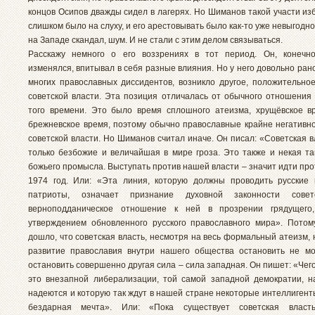
концов Осипов дважды сидел в лагерях. Но Шиманов такой участи из
слишком было на слуху, и его арестовывать было как-то уже невыгодн
на Западе скандал, шум. И не стали с этим делом связываться.
Расскажу немного о его воззрениях в тот период. Он, конечно
изменялся, впитывал в себя разные влияния. Но у него довольно рано
многих православных диссидентов, возникло другое, положительно
советской власти. Эта позиция отличалась от обычного отношения
того времени. Это было время сплошного атеизма, хрущёвское в
брежневское время, поэтому обычно православные крайне негативно
советской власти. Но Шиманов считал иначе. Он писал: «Советская в
только безбожие и величайшая в мире гроза. Это также и некая та
божьего промысла. Выступать против нашей власти – значит идти про
1974 год. Или: «Эта линия, которую должны проводить русские
патриоты, означает признание духовной законности совет
верноподданическое отношение к ней в прозрении грядущего
утверждением обновленного русского православного мира». Потом
дошло, что советская власть, несмотря на весь формальный атеизм,
развитие православия внутри нашего общества остановить не м
остановить совершенно другая сила – сила западная. Он пишет: «Чего
это внезапной либерализации, той самой западной демократии, н
надеются и которую так ждут в нашей стране некоторые интеллигент
бездарная мечта». Или: «Пока существует советская власть