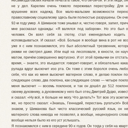
несамиздатовских начали печатать такое, что ой-ой-ой. И эти люди, он
не у дел. Карелин очень тяжело переживал перестройку. Для н
крушение всех надежд. Все мало-мальские возможности перех
православному социализму здесь были полностью разрушены. Он очен
92-м году умер. А Шиманов тоже унывал и, честно говоря, запил, причё
мне рассказал однажды: «Я валялся под забором». Но это был 
человек. Он взял себя за глотку, стал еженедельно ходить
исповедываться. И сказал: «Всё. Больше я вообще вина в рот не воз
уже я с ним познакомился, это был абсолютный трезвенник, кото
рюмки не смотрел даже. Или ещё на лесоповале, в юности, он науч
матом, причём совершенно виртуозно. И от этой привычки он отстать
время, – знаете, это въедается: говорит-говорит, и обязательно как
рулада вдруг выскочит изо рта. Он тоже с этим боролся очень любо
себе, что как из меня выскочит матерное слово, я делаю поклон по
следующее слово, два поклона, как следующее слово — четыре покло
меня выскочит — восемь поклонов, и так он дошёл до 512 поклон
своему духовнику, а духовником у него был отец Дмитрий Дудко, извес
и сказал: «Ну всё, я больше не могу. Что делать?» Тот всю эту аскети
же, но просто сказал: «Знаешь, Геннадий, перестань ругаться!» Вс
знаком, у Шиманова был чисто классический русский язык, он н
матерного слова никогда не позволял, а вообще, нецензурного слов
вообще нельзя было из его уст услышать.
Я познакомился с ним в середине 90-х годов. Он тогда у себя на квар