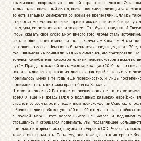
религиозное возрождение в нашей стране невозможно. Останови
только одно: внезапный обвал, внезапная либерализация чехословац
то есть западная демократия со всеми её прелестями. Случись тако
откроется множество церквей, приток людей в церкви быстро увел
этом, увы, скоро закончится и захиреет. Это будет выкидыш. И Россия
чтобы сказать своё слово миру, вместо того, чтобы стать источник
света и обновления в мире, станет захолустьем Запада». Я считаю 
совершенно слова. Шиманов всё очень точно предвидел, и это 70-е,
год. Шиманова не понимали, над ним смеялись, его третировали. Но
волевой, самобытный, самостоятельный человек, который искал исти
путём. Правда, в позднейших комментариях – уже 2010 год – он писал
как это видно из отрывков из дневника (который я только что зач
понималось мною в те годы ещё поверхностно. Я лишь постепенн
понимания того, какие силы правят бал на Западе».
Что же это за силы? Вот какие: он расшифровывает, в тех же комме
время я ещё не догадывался о подлинных размерах еврейской в
стране и во всём мире и о подлинном происхождении Советского госуд
в более поздних работах, уже в 80-е — 90-е годы вот эта еврейская т
в полной мере. Этот человекничего не боялся и поднимал т
страшились и страшатся поднимать, увы, подавляющее большинств
него даже интервью такое, в журнале «Евреи в СССР» очень открове
тоже стоит прочитать. По-моему, оно тоже где-то в интернете бол