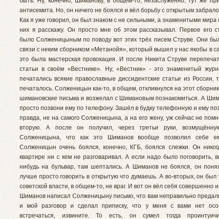
быть. Ну, конечно, Шиманову, в общем-то, незаслуженно, тут же пр
антисемита. Но, он ничего не боялся и вёл борьбу с открытым забрало
Как я уже говорил, он был знаком с не сильными, а знаменитыми мира с
них я расскажу. Он просто мне об этом рассказывал. Первое его с
было Солженицыным по поводу вот этих трёх писем Струве. Они бы
связи с неким сборником «Метанойя», который вышел у нас якобы в с
это была мастерская провокация. И после Никита Струве перепеча
статьи в своём «Вестнике». Ну, «Вестник» - это знаменитый журн
печатались всякие православные диссидентские статьи из России, т
печаталось. Солженицын как-то, в общем, откликнулся на этот сборник
шимановские письма и возжелал с Шимановым познакомиться. А Шим
просто позвони ему по телефону. Зашёл в будку телефонную и ему по
правда, не на самого Солженицына, а на его жену, уж сейчас не пом
вторую. А после он получил, через третьи руки, возмущённу
Солженицына, что как это Шиманов вообще позволил себе ем
Солженицын очень боялся, конечно, КГБ, боялся слежки. Он никог
квартире ни с кем не разговаривал. А если надо было поговорить, 
нибудь на бульвар, там шептались. А Шиманов не боялся, он понял
лучше просто говорить в открытую что думаешь. А во-вторых, он был 
советской власти, в общем-то, не враг. И вот он вёл себя совершенно и
Шиманов написал Солженицыну письмо, что вам неправильно предал
и мой разговор и сделал приписку, что у меня с вами нет осо
встречаться, извините. То есть, он сумел тогда проинтуич