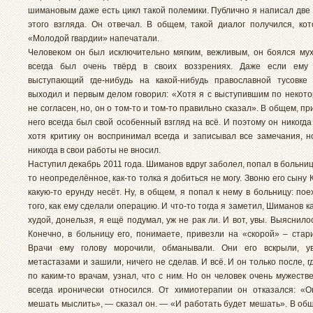
шимановым даже есть цикл такой полемики. Публично я написал две 
этого взгляда. Он отвечал. В общем, такой диалог получился, ко
«Молодой гвардии» напечатали.
Человеком он был исключительно мягким, вежливым, он боялся мух
всегда был очень твёрд в своих воззрениях. Даже если ему 
выступающий где-нибудь на какой-нибудь православной тусовке
выходил и первым делом говорил: «Хотя я с выступившим по некот
не согласен, но, он о том-то и том-то правильно сказал». В общем, пр
него всегда был свой особенный взгляд на всё. И поэтому он никогда 
хотя критику он воспринимал всегда и записывал все замечания, но
никогда в свои работы не вносил.
Наступил декабрь 2011 года. Шиманов вдруг заболел, попал в больницу
то неопределённое, как-то толка я добиться не могу. Звоню его сыну 
какую-то ерунду несёт. Ну, в общем, я попал к нему в больницу: по
того, как ему сделали операцию. И что-то тогда я заметил, Шиманов к
худой, донельзя, я ещё подумал, уж не рак ли. И вот, увы. Выяснил
Конечно, в больницу его, понимаете, привезли на «скорой» – стари
Врачи ему голову морочили, обманывали. Они его вскрыли, у
метастазами и зашили, ничего не сделав. И всё. И он только после, г
по каким-то врачам, узнал, что с ним. Но он человек очень мужеств
всегда иронически относился. От химиотерапии он отказался: «
мешать мыслить», — сказал он. — «И работать будет мешать». В общ