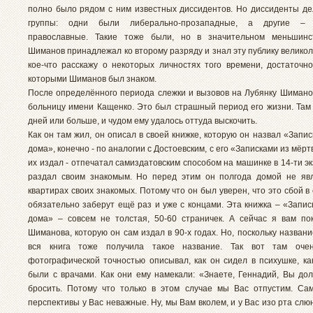
полно было рядом с ним известных диссидентов. Но диссиденты де
группы: одни были либерально-прозападные, а другие – р
православные. Такие тоже были, но в значительном меньшинст
Шиманов принадлежал ко второму разряду и знал эту публику велико
кое-что расскажу о некоторых личностях того времени, достаточно
которыми Шиманов был знаком.
После определённого периода слежки и вызовов на Лубянку Шимано
больницу имени Кащенко. Это был страшный период его жизни. Там
дней или больше, и чудом ему удалось оттуда выскочить.
Как он там жил, он описал в своей книжке, которую он назвал «Запис
дома», конечно - по аналогии с Достоевским, с его «Записками из мёрт
их издал - отпечатал самиздатовским способом на машинке в 14-ти эк
раздал своим знакомым. Но перед этим он полгода домой не яв
квартирах своих знакомых. Потому что он был уверен, что это сбой в 
обязательно заберут ещё раз и уже с концами. Эта книжка – «Запис
дома» – совсем не толстая, 50-60 страничек. А сейчас я вам по
Шиманова, которую он сам издал в 90-х годах. Но, поскольку названи
вся книга тоже получила такое название. Так вот там оч
фотографической точностью описывал, как он сидел в психушке, ка
были с врачами. Как они ему намекали: «Знаете, Геннадий, Вы до
бросить. Потому что только в этом случае мы Вас отпустим. Са
перспективы у Вас неважные. Ну, мы Вам вколем, и у Вас изо рта слю