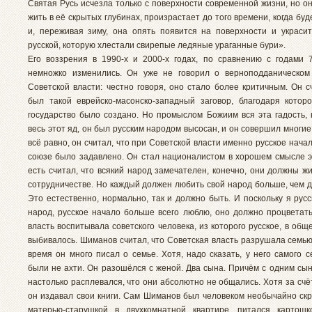
Святая Русь исчезла только с поверхности современной жизни, но о
жить в её скрытых глубинах, произрастает до того времени, когда буде
и, переживая зиму, она опять появится на поверхности и украси
русской, которую хлестали свирепые ледяные ураганные бури».
Его воззрения в 1990-х и 2000-х годах, по сравнению с годами 
немножко изменились. Он уже не говорил о верноподданическом
Советской власти: честно говоря, оно стало более критичным. Он с
был такой еврейско-масонско-западный заговор, благодаря котор
государство было создано. Но промыслом Божиим вся эта гадость, 
весь этот яд, он был русским народом высосан, и он совершил многие
всё равно, он считал, что при Советской власти именно русское нача
союзе было задавлено. Он стал националистом в хорошем смысле эт
есть считал, что всякий народ замечателен, конечно, они должны ж
сотрудничестве. Но каждый должен любить свой народ больше, чем д
Это естественно, нормально, так и должно быть. И поскольку я русс
народ, русское начало больше всего люблю, оно должно процветать
власть воспитывала советского человека, из которого русское, в общ
выбивалось. Шиманов считал, что Советская власть разрушала семью
время он много писал о семье. Хотя, надо сказать, у него самого 
были не ахти. Он разошёлся с женой. Два сына. Причём с одним сы
настолько расплевался, что они абсолютно не общались. Хотя за счё
он издавал свои книги. Сам Шиманов был человеком необычайно ск
матерью-старушкой в двухкомнатной квартире, питался картошк