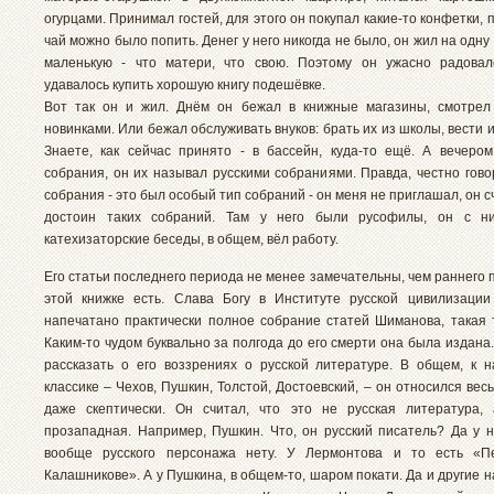
огурцами. Принимал гостей, для этого он покупал какие-то конфетки, 
чай можно было попить. Денег у него никогда не было, он жил на одну
маленькую - что матери, что свою. Поэтому он ужасно радовал
удавалось купить хорошую книгу подешёвке.
Вот так он и жил. Днём он бежал в книжные магазины, смотрел
новинками. Или бежал обслуживать внуков: брать их из школы, вести и
Знаете, как сейчас принято - в бассейн, куда-то ещё. А вечеро
собрания, он их называл русскими собраниями. Правда, честно гово
собрания - это был особый тип собраний - он меня не приглашал, он сч
достоин таких собраний. Там у него были русофилы, он с н
катехизаторские беседы, в общем, вёл работу.
Его статьи последнего периода не менее замечательны, чем раннего 
этой книжке есть. Слава Богу в Институте русской цивилизаци
напечатано практически полное собрание статей Шиманова, такая т
Каким-то чудом буквально за полгода до его смерти она была издана
рассказать о его воззрениях о русской литературе. В общем, к 
классике – Чехов, Пушкин, Толстой, Достоевский, – он относился вес
даже скептически. Он считал, что это не русская литература,
прозападная. Например, Пушкин. Что, он русский писатель? Да у н
вообще русского персонажа нету. У Лермонтова и то есть «П
Калашникове». А у Пушкина, в общем-то, шаром покати. Да и другие 