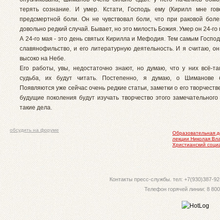
терять сознание. И умер. Кстати, Господь ему (Кирилл мне го
предсмертной боли. Он не чувствовал боли, что при раковой боле
довольно редкий случай. Бывает, но это милость Божия. Умер он 24-го 
А 24-го мая - это день святых Кирилла и Мефодия. Тем самым Господ
славянофильство, и его литературную деятельность. И я считаю, он
высоко на Небе.
Его работы, увы, недостаточно знают, но думаю, что у них всё-та
судьба, их будут читать. Постепенно, я думаю, о Шиманове б
Появляются уже сейчас очень редкие статьи, заметки о его творчеств
будущие поколения будут изучать творчество этого замечательного 
такие дела.
обсудить на форуме
Образовательная д
лекции Николая Вл
Христианский соци
Контакты пресс-службы. тел: +7(930)387-92-
Телефон горячей линии: 8 800