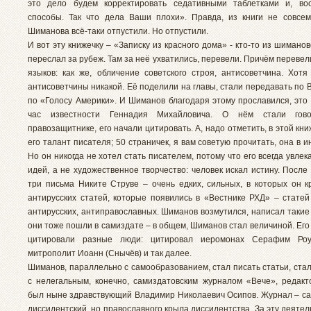
это дело будем корректировать седативными таблетками и, во
способы. Так что дела Ваши плохи». Правда, из книги не совсем
Шиманова всё-таки отпустили. Но отпустили.
И вот эту книжечку – «Записку из красного дома» - кто-то из шимано
переслал за рубеж. Там за неё ухватились, перевели. Причём перевел
языков: как же, обличение советского строя, антисоветчина. Хот
антисоветчины никакой. Её поделили на главы, стали передавать по 
по «Голосу Америки». И Шиманов благодаря этому прославился, это
час известности Геннадия Михайловича. О нём стали гово
правозащитнике, его начали цитировать. А, надо отметить, в этой кн
его талант писателя; 50 страничек, я вам советую прочитать, она в и
Но он никогда не хотел стать писателем, потому что его всегда увлек
идей, а не художественное творчество: человек искал истину. После
три письма Никите Струве – очень едких, сильных, в которых он к
антирусских статей, которые появились в «Вестнике РХД» – статей
антирусских, антиправославных. Шиманов возмутился, написал такие
они тоже пошли в самиздате – в общем, Шиманов стал величиной. Его
цитировали разные люди: цитировал иеромонах Серафим Роу
митрополит Иоанн (Снычёв) и так далее.
Шиманов, параллельно с самообразованием, стал писать статьи, ста
с нелегальным, конечно, самиздатовским журналом «Вече», редакт
был ныне здравствующий Владимир Николаевич Осипов. Журнал – са
диссидентский, но православного крыла диссидентства. За эту деятел