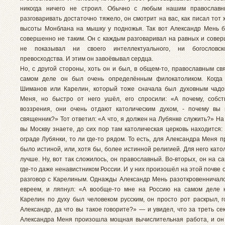
никогда ничего не строил. Обычно с любым нашим православ
разговаривать достаточно тяжело, он смотрит на вас, как писал тот
высоты Монблана на мышку у подножья. Так вот Александр Мень 
совершенно не таким. Он с каждым разговаривал на равных и совер
не показывал ни своего интеллектуального, ни богословско
превосходства. И этим он завоёвывал сердца.
Но, с другой стороны, хоть он и был, в общем-то, православным св
самом деле он был очень определённым филокатоликом. Когда
Шиманов или Карелин, который тоже сначала был духовным чадо
Меня, но быстро от него ушёл, его спросили: «А почему, собс
воззрения, они очень отдают католическим духом, - почему вы
священник?» Тот ответил: «А что, я должен на Лубянке служить?» На
вы Москву знаете, до сих пор там католическая церковь находится: 
ограде Лубянки, то ли где-то рядом. То есть, для Александра Меня 
было истиной, или, хотя бы, более истинной религией. Для него кат
лучше. Ну, вот так сложилось, он православный. Во-вторых, он на 
где-то даже ненавистником России. И у них произошёл на этой почве
разговор с Карелиным. Однажды Александр Мень разоткровенничался
евреем, и ляпнул: «А вообще-то мне на Россию на самом деле 
Карелин по духу был человеком русским, он просто рот раскрыл, г
Александр, да что вы такое говорите?» — и увидел, что за треть се
Александра Меня произошла мощная вычислительная работа, и он 