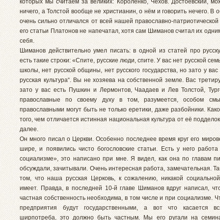
которых мы считаем за великих: Короленко, Чехов. Достоевский, мо
ничего, а Толстой вообще не христианин, о нём и говорить нечего. В 
очень сильно отличался от всей нашей православно-патриотической 
его статьи Платонов не напечатал, хотя сам Шиманов считал их одни
себя.
Шиманов действительно умел писать: в одной из статей про русск
есть такие строки: «Спите, русские люди, спите. У вас нет русской сем
школы, нет русской общины, нет русского государства, но зато у вас
русская культура“. Вы не хозяева на собственной земле. Вас третир
зато у вас есть Пушкин и Лермонтов, Чаадаев и Лев Толстой, Тург
православные по своему духу в том, разумеется, особом смы
православными могут быть не только еретики, даже разбойники. Как
того, чем отличается истинная национальная культура от её подделок
далее.
Он много писал о Церкви. Особенно последнее время круг его миров
шире, и появились чисто богословские статьи. Есть у него работа
социализме», это написано при мне. Я видел, как она по главам п
обсуждали, зачитывали. Очень интересная работа, замечательная. Та
том, что наша русская Церковь, к сожалению, никакой социально
имеет. Правда, в последней 10-й главе Шиманов вдруг написал, что
частная собственность необходима, в том числе и при социализме. Ч
предприятия будут государственными, а вот что касается вс
ширпотреба, это должно быть частным. Мы его ругали на семин