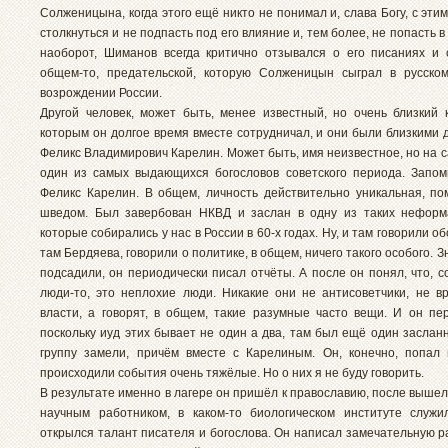
Солженицына, когда этого ещё никто не понимал и, слава Богу, с эти
столкнуться и не подпасть под его влияние и, тем более, не попасть в 
наоборот, Шиманов всегда критично отзывался о его писаниях и 
общем-то, предательской, которую Солженицын сыграл в русско
возрождении России.
Другой человек, может быть, менее известный, но очень близкий 
которым он долгое время вместе сотрудничал, и они были близкими 
Феликс Владимирович Карелин. Может быть, имя неизвестное, но на 
один из самых выдающихся богословов советского периода. Запом
Феликс Карелин. В общем, личность действительно уникальная, по
шведом. Был завербован НКВД и заслан в одну из таких неформ
которые собирались у нас в России в 60-х годах. Ну, и там говорили об
там Бердяева, говорили о политике, в общем, ничего такого особого. Зн
подсадили, он периодически писал отчёты. А после он понял, что, с
люди-то, это неплохие люди. Никакие они не антисоветчики, не вр
власти, а говорят, в общем, такие разумные часто вещи. И он пер
поскольку иуд этих бывает не один а два, там был ещё один заслан
группу замели, причём вместе с Карелиным. Он, конечно, попал 
происходили события очень тяжёлые. Но о них я не буду говорить.
В результате именно в лагере он пришёл к православию, после вышел
научным работником, в каком-то биологическом институте служи
открылся талант писателя и богослова. Он написал замечательную р