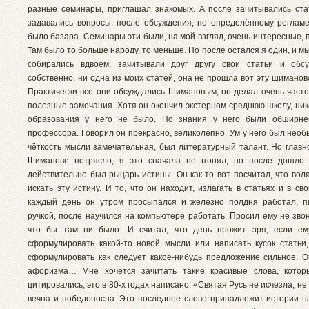
разные семинары, приглашал знакомых. А после зачитывались ста
задавались вопросы, после обсуждения, по определённому регламе
было базара. Семинары эти были, на мой взгляд, очень интересные,
Там было то больше народу, то меньше. Но после остался я один, и м
собирались вдвоём, зачитывали друг другу свои статьи и обсу
собственно, ни одна из моих статей, она не прошла вот эту шиманов
Практически все они обсуждались Шимановым, он делал очень часто
полезные замечания. Хотя он окончил экстерном среднюю школу, ник
образования у него не было. Но знания у него были обширне
профессора. Говорил он прекрасно, великолепно. Ум у него был нео
чёткость мысли замечательная, был литературный талант. Но главно
Шиманове потрясло, я это сначала не понял, но после дошло 
действительно был рыцарь истины. Он как-то вот посчитал, что вол
искать эту истину. И то, что он находит, излагать в статьях и в св
каждый день он утром просыпался и железно полдня работал, п
ручкой, после научился на компьютере работать. Просил ему не зво
что бы там ни было. И считал, что день прожит зря, если ем
сформулировать какой-то новой мысли или написать кусок статьи
сформулировать как следует какое-нибудь предложение сильное. 
афоризма… Мне хочется зачитать такие красивые слова, котор
цитировались, это в 80-х годах написано: «Святая Русь не исчезла, не
вечна и победоносна. Это последнее слово принадлежит истории н