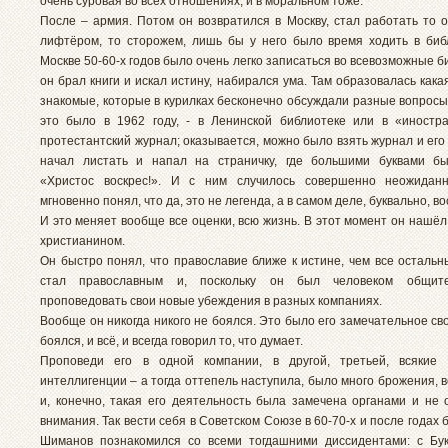
очень суровая во всех отношениях, и в моральном тоже.
После – армия. Потом он возвратился в Москву, стал работать то о
лифтёром, то сторожем, лишь бы у него было время ходить в биб
Москве 50-60-х годов было очень легко записаться во всевозможные б
он брал книги и искал истину, набирался ума. Там образовалась кака
знакомые, которые в курилках бесконечно обсуждали разные вопросы
это было в 1962 году, - в Ленинской библиотеке или в «иностр
протестантский журнал; оказывается, можно было взять журнал и его
начал листать и напал на страничку, где большими буквами бы
«Христос воскрес!». И с ним случилось совершенно неожиданн
мгновенно понял, что да, это не легенда, а в самом деле, буквально, в
И это меняет вообще все оценки, всю жизнь. В этот момент он нашёл
христианином.
Он быстро понял, что православие ближе к истине, чем все остальн
стал православным и, поскольку он был человеком общите
проповедовать свои новые убеждения в разных компаниях.
Вообще он никогда никого не боялся. Это было его замечательное сво
боялся, и всё, и всегда говорил то, что думает.
Проповеди его в одной компании, в другой, третьей, всякие
интеллигенции – а тогда оттепель наступила, было много брожения, в
и, конечно, такая его деятельность была замечена органами и не 
внимания. Так вести себя в Советском Союзе в 60-70-х и после годах 
Шиманов познакомился со всеми тогдашними диссидентами: с Буко