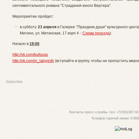
сентиментального романа "Страдания юного Вертера".
Мероприятие пройдет:
в субботу
23 апреля
в Галерее "Праздник души" культурного цент
Митино, ул. Митинская, 17 корп 4 ::
Схема проезда
).
Начало в
19:00
.
http://vk.com/kultszao
http://vk.com/in_labyrinth
(вступайте в группу, чтобы не пропустить мер
Календарь
Контакты пресс-службы. тел: +7(930)387-92-
Телефон горячей линии: 8 800