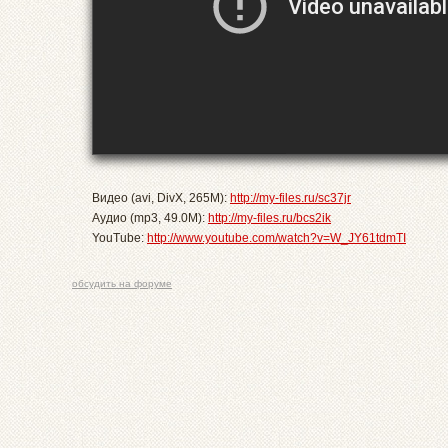
Видео (avi, DivX, 265M):
http://my-files.ru/sc37jr
Аудио (mp3, 49.0M):
http://my-files.ru/bcs2ik
YouTube:
http://www.youtube.com/watch?v=W_JY61tdmTI
обсудить на форуме