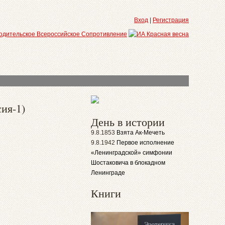
Вход
|
Регистрация
ия-1)
День в истории
9.8.1853
Взята Ак-Мечеть
9.8.1942
Первое исполнение
«Ленинградской» симфонии
Шостаковича в блокадном
Ленинграде
Книги