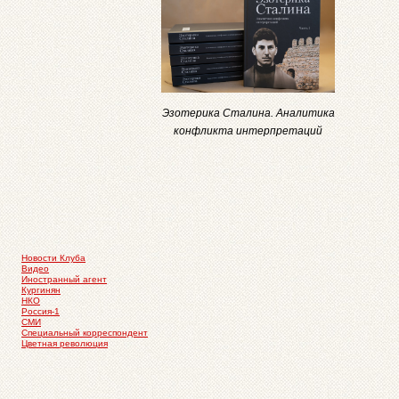
Эзотерика Сталина. Аналитика
конфликта интерпретаций
Новости Клуба
Видео
Иностранный агент
Кургинян
НКО
Россия-1
СМИ
Специальный корреспондент
Цветная революция