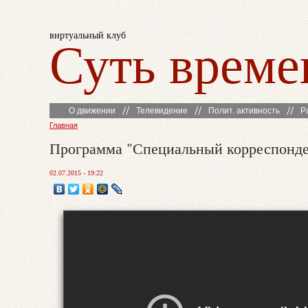
виртуальный клуб
Суть време
О движении
Телевидение
Полит. активность
Р
Главная
Программа "Специальный корреспондент
02.07.2015 - 19:22