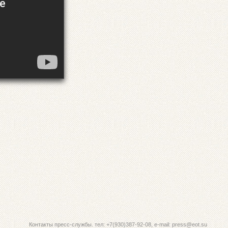
Контакты пресс-службы. тел: +7(930)387-92-08, e-mail: press@eot.su