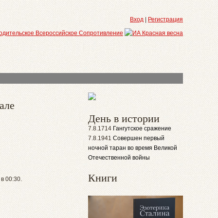
Вход
|
Регистрация
але
День в истории
7.8.1714
Гангутское сражение
7.8.1941
Совершен первый
ночной таран во время Великой
Отечественной войны
Книги
в 00:30.