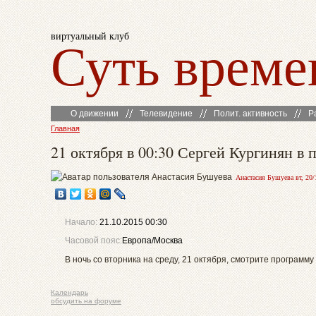
виртуальный клуб
Суть време
О движении
Телевидение
Полит. активность
Р
Главная
21 октября в 00:30 Сергей Кургинян в
Анастасия Бушуева вт, 20/
Начало:
21.10.2015 00:30
Часовой пояс:
Европа/Москва
В ночь со вторника на среду, 21 октября, смотрите программу
Календарь
обсудить на форуме