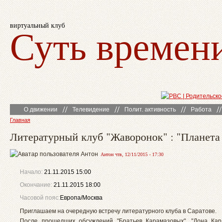
виртуальный клуб
Суть времен
О движении
Телевидение
Полит. активность
Работа
Главная
Литературный клуб "Жаворонок" : "Планета
Антон чтв, 12/11/2015 - 17:30
Начало:
21.11.2015 15:00
Окончание:
21.11.2015 18:00
Часовой пояс:
Европа/Москва
Приглашаем на очередную встречу литературного клуба в Саратове.
После прошедших обсуждений "Братьев Карамазовых", "Дона Кар