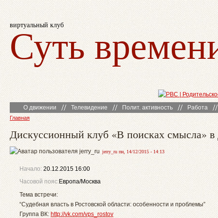
виртуальный клуб
Суть времен
О движении
Телевидение
Полит. активность
Работа
Главная
Дискуссионный клуб «В поисках смысла» 
jerry_ru пн, 14/12/2015 - 14:13
Начало:
20.12.2015 16:00
Часовой пояс:
Европа/Москва
Тема встречи:
“Судебная власть в Ростовской области: особенности и проблемы”
Группа ВК:
http://vk.com/vps_rostov