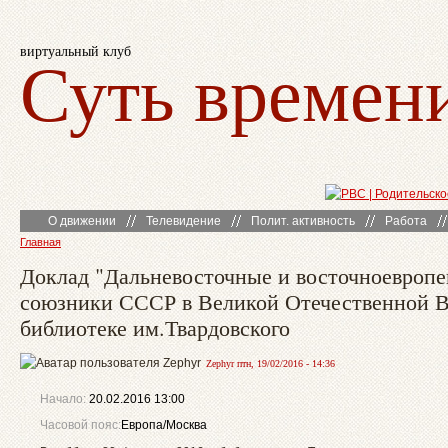
виртуальный клуб
Суть времен
О движении
Телевидение
Полит. активность
Работа
Главная
Доклад "Дальневосточные и восточноевропе
союзники СССР в Великой Отечественной В
библиотеке им.Твардовского
Zephyr птн, 19/02/2016 - 14:36
Начало:
20.02.2016 13:00
Часовой пояс:
Европа/Москва