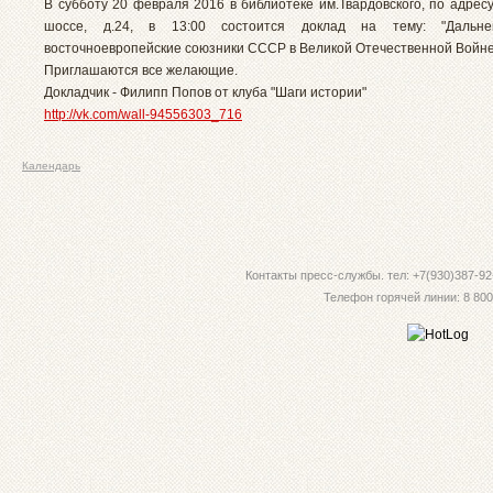
В субботу 20 февраля 2016 в библиотеке им.Твардовского, по адрес
шоссе, д.24, в 13:00 состоится доклад на тему: "Дальне
восточноевропейские союзники СССР в Великой Отечественной Войне
Приглашаются все желающие.
Докладчик - Филипп Попов от клуба "Шаги истории"
http://vk.com/wall-94556303_716
Календарь
Контакты пресс-службы. тел: +7(930)387-92-
Телефон горячей линии: 8 800