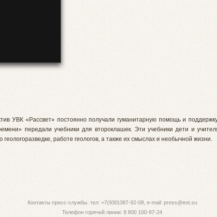
ктив УВК «Рассвет» постоянно получали гуманитарную помощь и поддержку
ремени» передали учебники для второклашек. Эти учебники дети и учител
геологоразведке, работе геологов, а также их смыслах и необычной жизни.
Контакты пресс-службы. тел: +7(930)387-92-08, e-mail: press@eot.su
Телефон горячей линии: 8 800 100-97-24