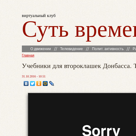
виртуальный клуб
Суть време
О движении
Телевидение
Полит. активность
Р
Главная
Учебники для второклашек Донбасса.
31.10.2016 - 10:51