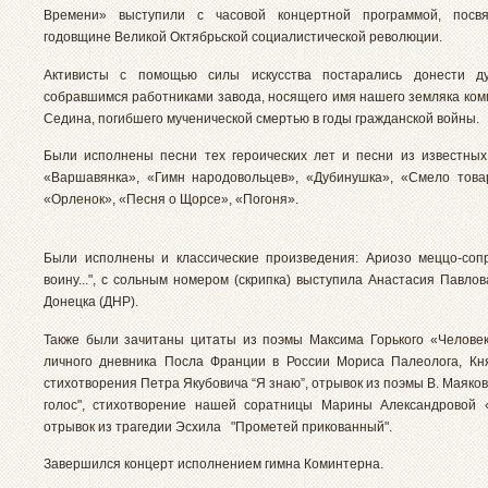
Времени» выступили с часовой концертной программой, посв
годовщине Великой Октябрьской социалистической революции.
Активисты с помощью силы искусства постарались донести д
собравшимся работниками завода, носящего имя нашего земляка ком
Седина, погибшего мученической смертью в годы гражданской войны.
Были исполнены песни тех героических лет и песни из известны
«Варшавянка», «Гимн народовольцев», «Дубинушка», «Смело това
«Орленок», «Песня о Щорсе», «Погоня».
Были исполнены и классические произведения: Ариозо меццо-соп
воину...", с сольным номером (скрипка) выступила Анастасия Павлова 
Донецка (ДНР).
Также были зачитаны цитаты из поэмы Максима Горького «Человек
личного дневника Посла Франции в России Мориса Палеолога, Кн
стихотворения Петра Якубовича “Я знаю”, отрывок из поэмы В. Маяковс
голос", стихотворение нашей соратницы Марины Александровой 
отрывок из трагедии Эсхила "Прометей прикованный".
Завершился концерт исполнением гимна Коминтерна.