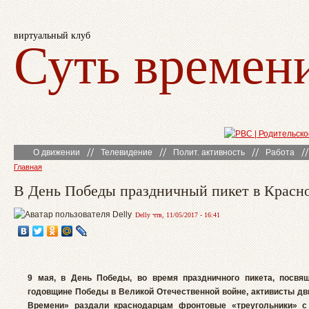
виртуальный клуб
Суть времен
О движении
Телевидение
Полит. активность
Работа
Главная
В День Победы праздничный пикет в Красн
Delly чтв, 11/05/2017 - 16:41
9 мая, в День Победы, во время праздничного пикета, посвящ
годовщине Победы в Великой Отечественной войне, активисты д
Времени» раздали краснодарцам фронтовые «треугольники» 