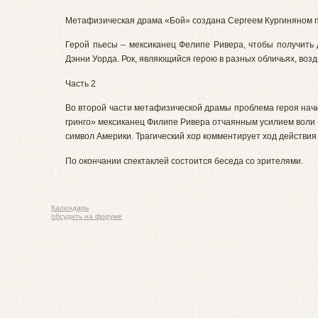
Метафизическая драма «Бой» создана Сергеем Кургиняном 
Герой пьесы – мексиканец Фелипе Ривера, чтобы получить 
Дэнни Уорда. Рок, являющийся герою в разных обличьях, воз
Часть 2
Во второй части метафизической драмы проблема героя нач
гринго» мексиканец Филипе Ривера отчаянным усилием воли (
символ Америки. Трагический хор комментирует ход действия
По окончании спектаклей состоится беседа со зрителями.
Календарь
обсудить на форуме