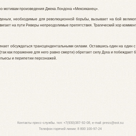
по мотивам произведения Джека Лондона «Мексиканец».
деньги, необходимые для революционной борьбы, вызывает на бой великог
двигает на пути Риверы непреодолимые препятствия. Трагический хор коммен
инает обсуждаться трансцендентальными силами. Оставшись один на один 
так как поражение для него равно смерти) обретает силу Духа и побеждает б
 пьесы и перипетии персонажей.
Контакты пресс-службы. тел: +7(930)387-92-08, e-mail: press@eot.su
Телефон горячей линии: 8 800 100-97-24