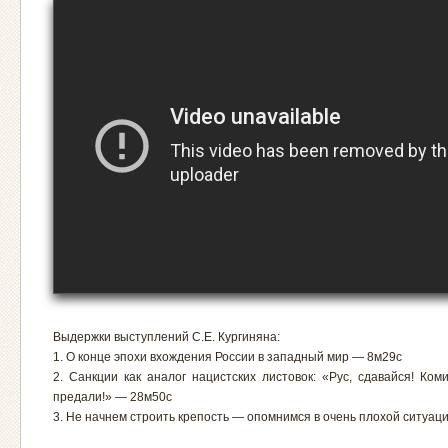
Выдержки выступлений С.Е. Кургиняна:
1. О конце эпохи вхождения России в западный мир — 8м29с
2. Санкции как аналог нацистских листовок: «Рус, сдавайся! Ком
предали!» — 28м50с
3. Не начнем строить крепость — опомнимся в очень плохой ситуац