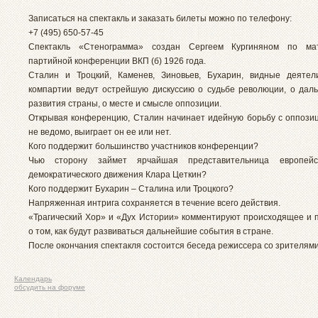
Записаться на спектакль и заказать билеты можно по телефону:
+7 (495) 650-57-45
Спектакль «Стенограмма» создан Сергеем Кургиняном по м
партийной конференции ВКП (б) 1926 года.
Сталин и Троцкий, Каменев, Зиновьев, Бухарин, видные деятел
компартии ведут острейшую дискуссию о судьбе революции, о дал
развития страны, о месте и смысле оппозиции.
Открывая конференцию, Сталин начинает идейную борьбу с оппозиц
не ведомо, выиграет он ее или нет.
Кого поддержит большинство участников конференции?
Чью сторону займет ярчайшая представительница европейс
демократического движения Клара Цеткин?
Кого поддержит Бухарин – Сталина или Троцкого?
Напряженная интрига сохраняется в течение всего действия.
«Трагический Хор» и «Дух Истории» комментируют происходящее и 
о том, как будут развиваться дальнейшие события в стране.
После окончания спектакля состоится беседа режиссера со зрителями
Календарь
обсудить на форуме