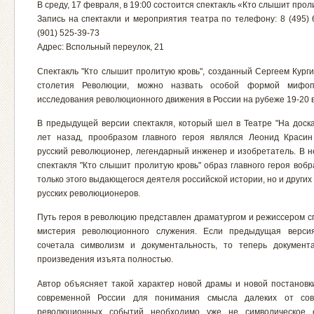
В среду, 17 февраля, в 19:00 состоится спектакль «Кто слышит прол
Запись на спектакли и мероприятия театра по телефону: 8 (495) 
(901) 525-39-73
Адрес: Вспольный переулок, 21
Спектакль "Кто слышит пролитую кровь", созданный Сергеем Курги
столетия Революции, можно назвать особой формой мифопо
исследования революционного движения в России на рубеже 19-20 в
В предыдущей версии спектакля, который шел в Театре "На доска
лет назад, прообразом главного героя являлся Леонид Краси
русский революционер, легендарный инженер и изобретатель. В н
спектакля "Кто слышит пролитую кровь" образ главного героя воб
только этого выдающегося деятеля российской истории, но и други
русских революционеров.
Путь героя в революцию представлен драматургом и режиссером сп
мистерия революционного служения. Если предыдущая версия
сочетала символизм и документальность, то теперь документ
произведения изъята полностью.
Автор объясняет такой характер новой драмы и новой постановки
современной России для понимания смысла далеких от сов
революционных событий необходимо уже не символическое 