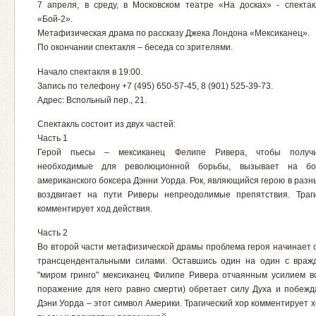
7 апреля, в среду, в Московском театре «На досках» - спекта
«Бой-2».
Метафизическая драма по рассказу Джека Лондона «Мексиканец».
По окончании спектакля – беседа со зрителями.
Начало спектакля в 19:00.
Запись по телефону +7 (495) 650-57-45, 8 (901) 525-39-73.
Адрес: Вспольный пер., 21.
Спектакль состоит из двух частей:
Часть 1
Герой пьесы – мексиканец Фелипе Ривера, чтобы получи
необходимые для революционной борьбы, вызывает на бо
американского боксера Дэнни Уорда. Рок, являющийся герою в разн
воздвигает на пути Риверы непреодолимые препятствия. Траг
комментирует ход действия.
Часть 2
Во второй части метафизической драмы проблема героя начинает 
трансцендентальными силами. Оставшись один на один с враж
"миром гринго" мексиканец Филипе Ривера отчаянным усилием во
поражение для него равно смерти) обретает силу Духа и побежд
Дэни Уорда – этот символ Америки. Трагический хор комментирует 