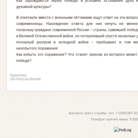
Как зарождаются зерна победы в условиях остывания духа и
духовной культуры?
В спектакле вместе с военными лётчиками ищут ответ на эти вопр
современницы. Нахождение ответа для них ничуть не менее 
поскольку граждане современной России – страны, сумевшей побе
в Великой Отечественной войне, но потерпевшей спустя несколько
позорный разгром в холодной войне – пребывают в том же
неизбытого поражения.
Как избыть это поражение? Что станет зерном, из которого может
победа?
Календарь
обсудить на форуме
Контакты пресс-службы. тел: +7(930)387-92-
Телефон горячей линии: 8 800