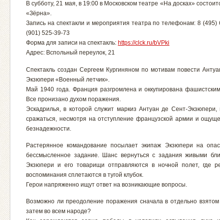
В субботу, 21 мая, в 19:00 в Московском театре «На досках» состоит
«Зёрна».
Запись на спектакли и мероприятия театра по телефонам: 8 (495) 
(901) 525-39-73
Форма для записи на спектакль:
https://clck.ru/bVPki
Адрес: Вспольный переулок, 21
Спектакль создан Сергеем Кургиняном по мотивам повести Антуа
Экзюпери «Военный летчик».
Май 1940 года. Франция разгромлена и оккупирована фашистским
Все пронизано духом поражения.
Эскадрилья, в которой служит маркиз Антуан де Сент-Экзюпери,
сражаться, несмотря на отступление французской армии и ощущ
безнадежности.
Растерянное командование посылает экипаж Экзюпери на опас
бессмысленное задание. Шанс вернуться с задания живыми бли
Экзюпери и его товарищи отправляются в ночной полет, где р
воспоминания сплетаются в тугой клубок.
Герои напряженно ищут ответ на возникающие вопросы.
Возможно ли преодоление поражения сначала в отдельно взятом 
затем во всем народе?