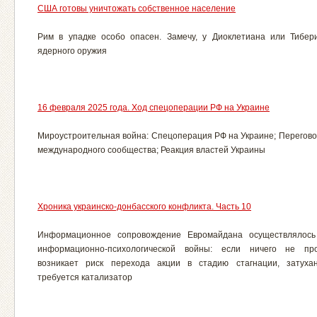
США готовы уничтожать собственное население
Рим в упадке особо опасен. Замечу, у Диоклетиана или Тибе
ядерного оружия
16 февраля 2025 года. Ход спецоперации РФ на Украине
Мироустроительная война: Спецоперация РФ на Украине; Перегово
международного сообщества; Реакция властей Украины
Хроника украинско-донбасского конфликта. Часть 10
Информационное сопровождение Евромайдана осуществлялось
информационно-психологической войны: если ничего не пр
возникает риск перехода акции в стадию стагнации, затухан
требуется катализатор