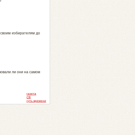
р
л своим избирателям до
вовали ли они на самом
газета
СВ
суть времени