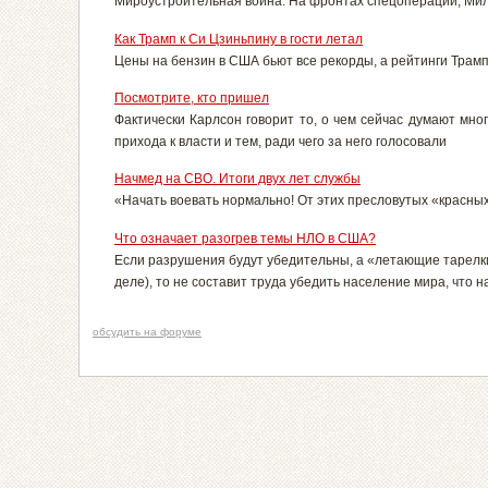
Мироустроительная война: На фронтах спецоперации; Мили
Как Трамп к Си Цзиньпину в гости летал
Цены на бензин в США бьют все рекорды, а рейтинги Тра
Посмотрите, кто пришел
Фактически Карлсон говорит то, о чем сейчас думают мно
прихода к власти и тем, ради чего за него голосовали
Начмед на СВО. Итоги двух лет службы
«Начать воевать нормально! От этих пресловутых «красных
Что означает разогрев темы НЛО в США?
Если разрушения будут убедительны, а «летающие тарелки
деле), то не составит труда убедить население мира, что н
обсудить на форуме