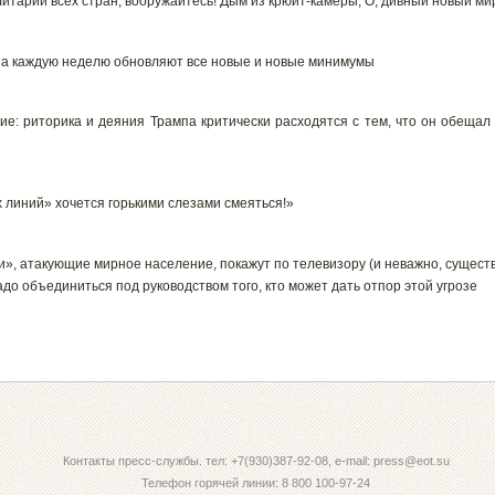
тарии всех стран, вооружайтесь! Дым из крюйт-камеры; О, дивный новый ми
мпа каждую неделю обновляют все новые и новые минимумы
гие: риторика и деяния Трампа критически расходятся с тем, что он обеща
 линий» хочется горькими слезами смеяться!»
», атакующие мирное население, покажут по телевизору (и неважно, сущест
адо объединиться под руководством того, кто может дать отпор этой угрозе
Контакты пресс-службы. тел: +7(930)387-92-08, e-mail: press@eot.su
Телефон горячей линии: 8 800 100-97-24