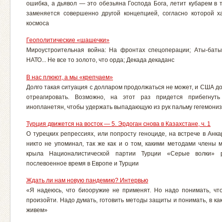
ошибка, а дьявол — это обезьяна Господа Бога, летит кубарем в 
заменяется совершенно другой концепцией, согласно которой 
космоса
Геополитические «шашечки»
Мироустроительная война: На фронтах спецоперации; Аты-бат
НАТО... Не все то золото, что орда; Декада декаданс
В нас плюют, а мы «крепчаем»
Долго такая ситуация с долларом продолжаться не может, и США д
отреагировать. Возможно, на этот раз придется прибегнут
инопланетян, чтобы удержать выпадающую из рук пальму гегемони
Турция движется на восток — 5. Эрдоган снова в Казахстане, ч. 1
О турецких репрессиях, или попросту геноциде, на встрече в Анка
никто не упоминал, так же как и о том, какими методами члены 
крыла Националистической партии Турции «Серые волки» 
послевоенное время в Европе и Турции
Ждать ли нам новую пандемию? Интервью
«Я надеюсь, что биооружие не применят. Но надо понимать, чт
произойти. Надо думать, готовить методы защиты и понимать, в к
живем»