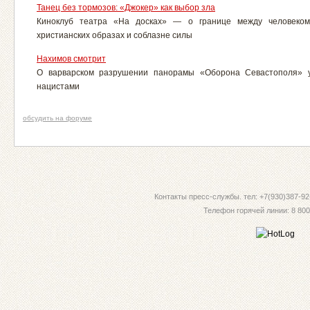
Танец без тормозов: «Джокер» как выбор зла
Киноклуб театра «На досках» — о границе между человеком
христианских образах и соблазне силы
Нахимов смотрит
О варварском разрушении панорамы «Оборона Севастополя» у
нацистами
обсудить на форуме
Контакты пресс-службы. тел: +7(930)387-92-
Телефон горячей линии: 8 800