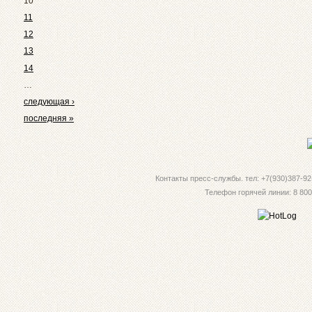
10
11
12
13
14
…
следующая ›
последняя »
Контакты пресс-службы. тел: +7(930)387-92-
Телефон горячей линии: 8 800