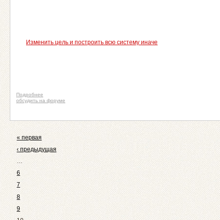
Изменить цель и построить всю систему иначе
Подробнее
обсудить на форуме
« первая
‹ предыдущая
…
6
7
8
9