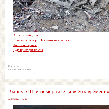
Израильский узел
«Заткните свой рот. Мы меняем власть»
Постперестройка
Куда приводят мечты
Подробнее
обсудить на форуме
Вышел 641-й номер газеты «Суть времени
13.08.2025 - 15:00