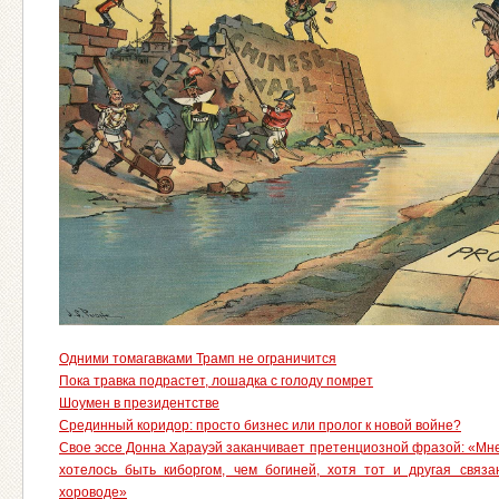
Одними томагавками Трамп не ограничится
Пока травка подрастет, лошадка с голоду помрет
Шоумен в президентстве
Срединный коридор: просто бизнес или пролог к новой войне?
Свое эссе Донна Харауэй заканчивает претенциозной фразой: «Мн
хотелось быть киборгом, чем богиней, хотя тот и другая связ
хороводе»