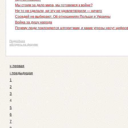
Мы стоим за дело мира, мы готовимся к войне?
Ни то не сделали, ни эту не удовлетворили — ничего
Соседей не выбирают. Об отношениях Польши и Украины
Война за душу народа
Почему люди поклоняются алгоритмам, и какие угрозы несут цифро
Подробнее
обсудить на форуме
« первая
‹ предыдущая
1
2
3
4
5
6
7