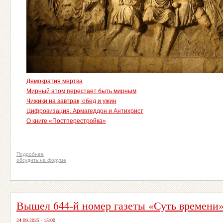
Демократия мертва
Мирный атом перестает быть мирным
Чижики на завтрак, обед и ужин
Цифровизация, Армагеддон и Антихрист
О книге «Постперестройка»
Подробнее
обсудить на форуме
Вышел 644-й номер газеты «Суть времени
24.09.2025 - 15:00