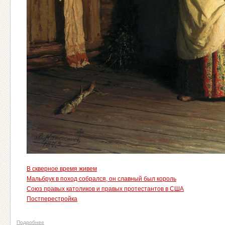
В скверное время живем
Мальбрук в поход собрался, он славный был король
Союз правых католиков и правых протестантов в США
Постперестройка
Подробнее