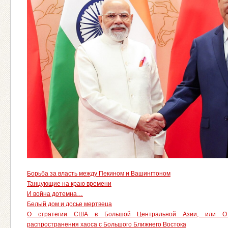
Борьба за власть между Пекином и Вашингтоном
Танцующие на краю времени
И война дотемна…
Белый дом и досье мертвеца
О стратегии США в Большой Центральной Азии, или О
распространения хаоса с Большого Ближнего Востока