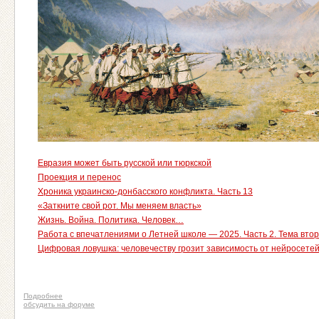
Евразия может быть русской или тюркской
Проекция и перенос
Хроника украинско-донбасского конфликта. Часть 13
«Заткните свой рот. Мы меняем власть»
Жизнь. Война. Политика. Человек…
Работа с впечатлениями о Летней школе — 2025. Часть 2. Тема вто
Цифровая ловушка: человечеству грозит зависимость от нейросете
Подробнее
обсудить на форуме