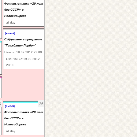
т
Фотовыставка «20 лет
без СССР» в
Новосибирске
all day
(event)
С.Кургинян в программе
"Гражданин Гордон"
т
Начало:19.02.2012 22:00
Окончание:19.02.2012
23:00
5
26
(event)
т
Фотовыставка «20 лет
без СССР» в
Новосибирске
all day