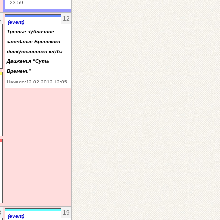
23:59
1
12
(event)
Третье публичное
заседание Брянского
дискуссионного клуба
Движения "Суть
Времени"
Начало:12.02.2012 12:05
8
19
(event)