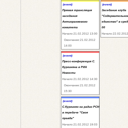
(event)
(event)
Прямая трансляция
Заседание клуба
заседания
"Содержательно
Антиоранжевого
единство" в сред
комитета
00
Начало:21.02.2012 13:00
Начало:22.02.2012
Окончание:21.02.2012
14:00
(event)
Пресс-конференция С.
Кургиняна в РИА
Новости
Начало:21.02.2012 14:30
Окончание:21.02.2012
15:30
(event)
С.Кургинян на радио РСН
в передаче "Своя
правда"
Начало:21.02.2012 19:03