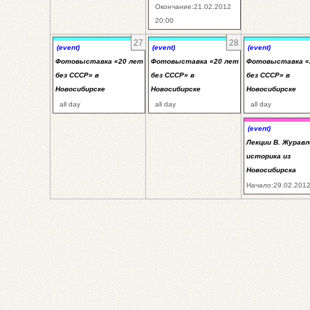
Окончание:21.02.2012
20:00
27
28
(event)
(event)
(event)
Фотовыставка «20 лет
Фотовыставка «20 лет
Фотовыставка «
без СССР» в
без СССР» в
без СССР» в
Новосибирске
Новосибирске
Новосибирске
all day
all day
all day
(event)
Лекции В. Журавл
историка из
Новосибирска
Начало:29.02.2012