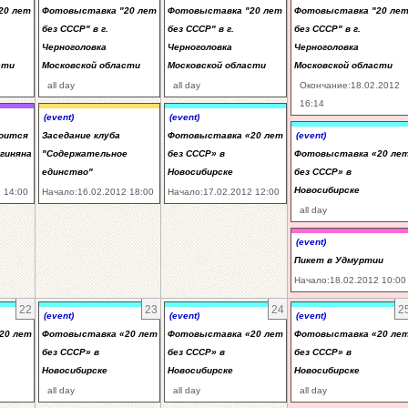
20 лет
Фотовыставка "20 лет
Фотовыставка "20 лет
Фотовыставка "20 ле
без СССР" в г.
без СССР" в г.
без СССР" в г.
Черноголовка
Черноголовка
Черноголовка
сти
Московской области
Московской области
Московской области
all day
all day
Окончание:18.02.2012
16:14
(event)
(event)
тоится
Заседание клуба
Фотовыставка «20 лет
(event)
ргиняна
"Содержательное
без СССР» в
Фотовыставка «20 ле
единство"
Новосибирске
без СССР» в
Новосибирске
 14:00
Начало:16.02.2012 18:00
Начало:17.02.2012 12:00
all day
(event)
Пикет в Удмуртии
Начало:18.02.2012 10:00
22
23
24
2
(event)
(event)
(event)
20 лет
Фотовыставка «20 лет
Фотовыставка «20 лет
Фотовыставка «20 ле
без СССР» в
без СССР» в
без СССР» в
Новосибирске
Новосибирске
Новосибирске
all day
all day
all day