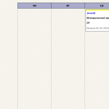
пн
вт
ср
(event)
Исторический про
15
Начало:01.02.2012