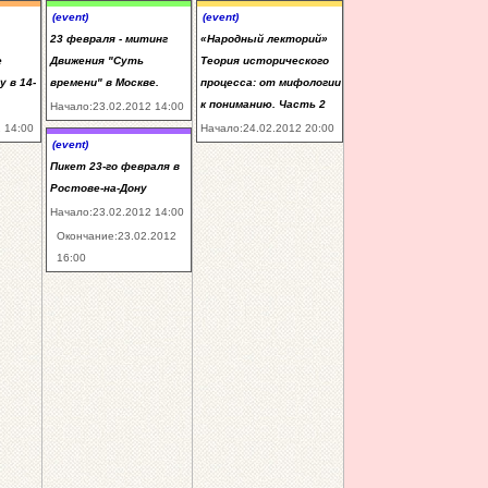
(event)
(event)
23 февраля - митинг
«Народный лекторий»
е
Движения "Суть
Теория исторического
у в 14-
времени" в Москве.
процесса: от мифологии
к пониманию. Часть 2
Начало:23.02.2012 14:00
 14:00
Начало:24.02.2012 20:00
(event)
Пикет 23-го февраля в
Ростове-на-Дону
Начало:23.02.2012 14:00
Окончание:23.02.2012
16:00