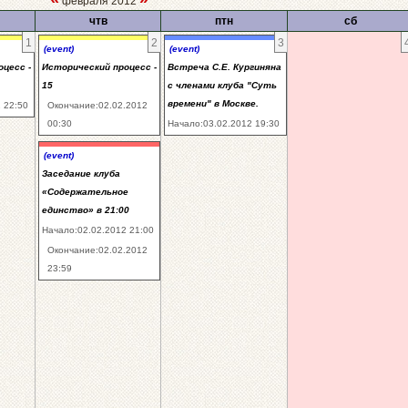
февраля 2012
чтв
птн
сб
1
2
3
(event)
(event)
цесс -
Исторический процесс -
Встреча С.Е. Кургиняна
15
с членами клуба "Суть
времени" в Москве.
 22:50
Окончание:02.02.2012
00:30
Начало:03.02.2012 19:30
(event)
Заседание клуба
«Содержательное
единство» в 21:00
Начало:02.02.2012 21:00
Окончание:02.02.2012
23:59