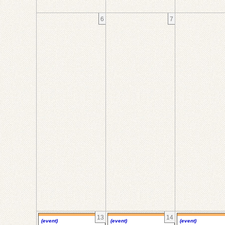
6
7
13
14
(event)
(event)
(event)