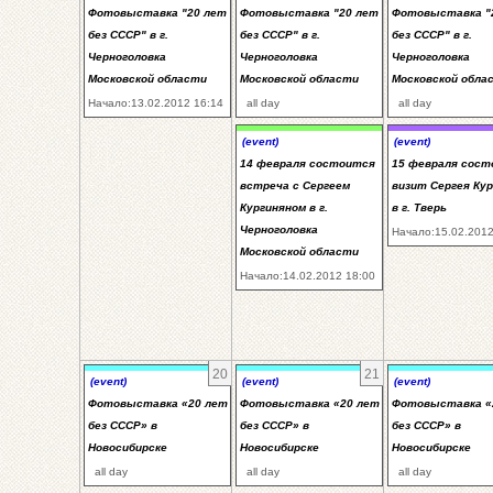
Фотовыставка "20 лет
Фотовыставка "20 лет
Фотовыставка "
без СССР" в г.
без СССР" в г.
без СССР" в г.
Черноголовка
Черноголовка
Черноголовка
Московской области
Московской области
Московской обла
Начало:13.02.2012 16:14
all day
all day
(event)
(event)
14 февраля состоится
15 февраля сос
встреча с Сергеем
визит Сергея Ку
Кургиняном в г.
в г. Тверь
Черноголовка
Начало:15.02.2012
Московской области
Начало:14.02.2012 18:00
20
21
(event)
(event)
(event)
Фотовыставка «20 лет
Фотовыставка «20 лет
Фотовыставка «
без СССР» в
без СССР» в
без СССР» в
Новосибирске
Новосибирске
Новосибирске
all day
all day
all day