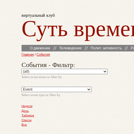
виртуальный клуб
Суть време
О движении
Телевидение
Полит. активность
Р
Главная
/
События
События - Фильтр:
Select event terms to filter by
Select event type to filter by
Неделя
День
Таблица
Список
Все