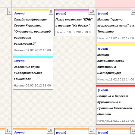
8
9
10
1
(event)
(event)
(event)
Онлайн-конференция
Показ спектакля "IZНЬ"
Митинг "красно-
Сергея Кургиняна:
в театре "На досках"
георгиевских лент" в г.
"Опасность оранжевой
Тольятти
Начало:10.02.2012 19:00
революции -
Начало:11.02.2012 12:00
реальность?"
(event)
Начало:09.02.2012 15:00
Митинг
(event)
патриотической
Заседание клуба
оппозиции в
«Содержательное
Екатеринбурге
единство»
Начало:11.02.2012 14:00
Начало:09.02.2012 18:00
(event)
Встреча с Сергеем
Кургиняном в г.
Протвино Московской
области
Начало:11.02.2012 18:00
15
16
17
1
(event)
(event)
(event)