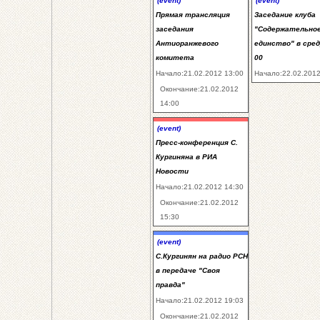
(event)
(event)
Прямая трансляция
Заседание клуба
заседания
"Содержательно
Антиоранжевого
единство" в сред
комитета
00
Начало:21.02.2012 13:00
Начало:22.02.2012
Окончание:21.02.2012
14:00
(event)
Пресс-конференция С.
Кургиняна в РИА
Новости
Начало:21.02.2012 14:30
Окончание:21.02.2012
15:30
(event)
С.Кургинян на радио РСН
в передаче "Своя
правда"
Начало:21.02.2012 19:03
Окончание:21.02.2012