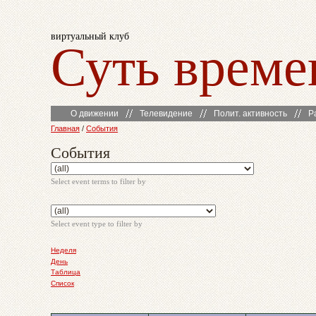
виртуальный клуб
Суть време
О движении
Телевидение
Полит. активность
Р
Главная
/
События
События
Select event terms to filter by
Select event type to filter by
Неделя
День
Таблица
Список