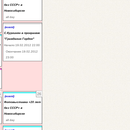
без СССР» в
Новосибирске
all day
(event)
С.Кургинян в программе
"Гражданин Гордон"
т
Начало:19.02.2012 22:00
Окончание:19.02.2012
23:00
5
26
(event)
т
Фотовыставка «20 лет
без СССР» в
Новосибирске
all day