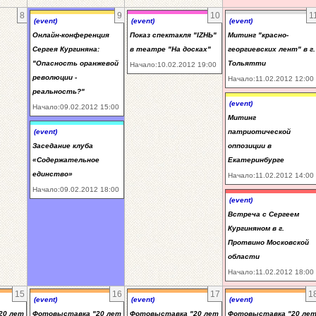
8
9
10
1
(event)
(event)
(event)
Онлайн-конференция
Показ спектакля "IZНЬ"
Митинг "красно-
Сергея Кургиняна:
в театре "На досках"
георгиевских лент" в г.
"Опасность оранжевой
Тольятти
Начало:10.02.2012 19:00
революции -
Начало:11.02.2012 12:00
реальность?"
(event)
Начало:09.02.2012 15:00
Митинг
(event)
патриотической
Заседание клуба
оппозиции в
«Содержательное
Екатеринбурге
единство»
Начало:11.02.2012 14:00
Начало:09.02.2012 18:00
(event)
Встреча с Сергеем
Кургиняном в г.
Протвино Московской
области
Начало:11.02.2012 18:00
15
16
17
1
(event)
(event)
(event)
20 лет
Фотовыставка "20 лет
Фотовыставка "20 лет
Фотовыставка "20 ле