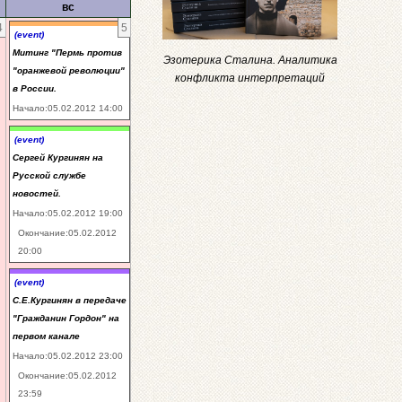
вс
4
5
(event)
Митинг "Пермь против
Эзотерика Сталина. Аналитика
"оранжевой революции"
конфликта интерпретаций
в России.
Начало:05.02.2012 14:00
(event)
Сергей Кургинян на
Русской службе
новостей.
Начало:05.02.2012 19:00
Окончание:05.02.2012
20:00
(event)
С.Е.Кургинян в передаче
"Гражданин Гордон" на
первом канале
Начало:05.02.2012 23:00
Окончание:05.02.2012
23:59