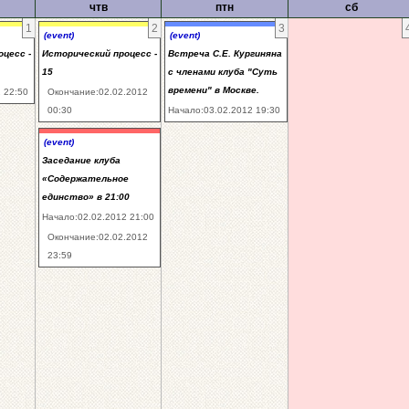
чтв
птн
сб
1
2
3
(event)
(event)
цесс -
Исторический процесс -
Встреча С.Е. Кургиняна
15
с членами клуба "Суть
времени" в Москве.
 22:50
Окончание:02.02.2012
00:30
Начало:03.02.2012 19:30
(event)
Заседание клуба
«Содержательное
единство» в 21:00
Начало:02.02.2012 21:00
Окончание:02.02.2012
23:59