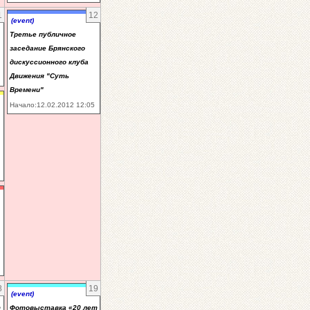
1
12
(event)
Третье публичное
заседание Брянского
дискуссионного клуба
Движения "Суть
Времени"
Начало:12.02.2012 12:05
8
19
(event)
т
Фотовыставка «20 лет