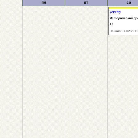
пн
вт
ср
(event)
Исторический про
15
Начало:01.02.2012