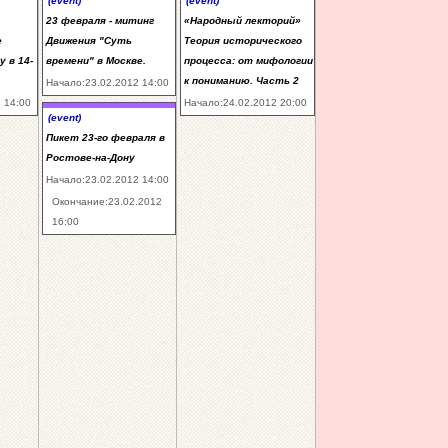
(event)
(event)
23 февраля - митинг
«Народный лекторий»
е
Движения "Суть
Теория исторического
у в 14-
времени" в Москве.
процесса: от мифологии
к пониманию. Часть 2
Начало:23.02.2012 14:00
 14:00
Начало:24.02.2012 20:00
(event)
Пикет 23-го февраля в
Ростове-на-Дону
Начало:23.02.2012 14:00
Окончание:23.02.2012
16:00