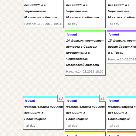
без СССР" в г.
без СССР" в г.
без СССР" в г.
Черноголовка
Черноголовка
Черноголовка
Московской области
Московской области
Московской обла
Начало:13.02.2012 16:14
all day
all day
(event)
(event)
14 февраля состоится
15 февраля сос
встреча с Сергеем
визит Сергея Ку
Кургиняном в г.
в г. Тверь
Черноголовка
Начало:15.02.2012
Московской области
Начало:14.02.2012 18:00
20
21
(event)
(event)
(event)
Фотовыставка «20 лет
Фотовыставка «20 лет
Фотовыставка «
без СССР» в
без СССР» в
без СССР» в
Новосибирске
Новосибирске
Новосибирске
all day
all day
all day