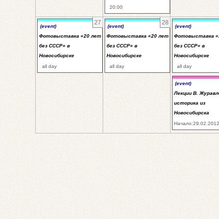
20:00
27
28
(event)
(event)
(event)
Фотовыставка «20 лет
Фотовыставка «20 лет
Фотовыставка «
без СССР» в
без СССР» в
без СССР» в
Новосибирске
Новосибирске
Новосибирске
all day
all day
all day
(event)
Лекции В. Журавл
историка из
Новосибирска
Начало:29.02.2012