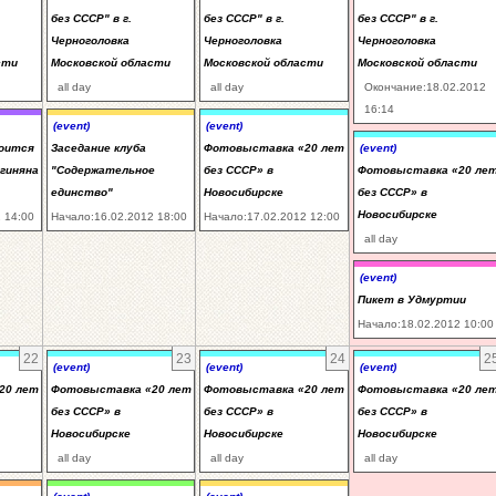
без СССР" в г.
без СССР" в г.
без СССР" в г.
Черноголовка
Черноголовка
Черноголовка
сти
Московской области
Московской области
Московской области
all day
all day
Окончание:18.02.2012
16:14
(event)
(event)
тоится
Заседание клуба
Фотовыставка «20 лет
(event)
ргиняна
"Содержательное
без СССР» в
Фотовыставка «20 ле
единство"
Новосибирске
без СССР» в
Новосибирске
 14:00
Начало:16.02.2012 18:00
Начало:17.02.2012 12:00
all day
(event)
Пикет в Удмуртии
Начало:18.02.2012 10:00
22
23
24
2
(event)
(event)
(event)
20 лет
Фотовыставка «20 лет
Фотовыставка «20 лет
Фотовыставка «20 ле
без СССР» в
без СССР» в
без СССР» в
Новосибирске
Новосибирске
Новосибирске
all day
all day
all day