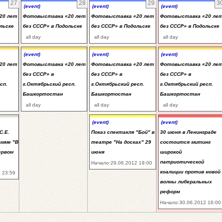
27
28
29
3
(event)
(event)
(event)
20 лет
Фотовыставка «20 лет
Фотовыставка «20 лет
Фотовыставка «20 ле
льске
без СССР» в Подольске
без СССР» в Подольске
без СССР» в Подольске
all day
all day
all day
(event)
(event)
(event)
20 лет
Фотовыставка «20 лет
Фотовыставка «20 лет
Фотовыставка «20 ле
без СССР» в
без СССР» в
без СССР» в
сп.
г.Октябрьский респ.
г.Октябрьский респ.
г.Октябрьский респ.
Башкортостан
Башкортостан
Башкортостан
all day
all day
all day
(event)
(event)
С.Е.
Показ спектакля "Бой" в
30 июня в Ленинграде
амме "В
театре "На досках" 29
состоится митинг
ервом
июня
широкой
патриотической
Начало:29.06.2012 19:00
коалиции против новой
 23:59
волны либеральных
реформ
Начало:30.06.2012 16:00