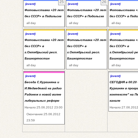
25
26
(event)
(event)
(event)
Фотовыставка «20 лет
Фотовыставка «20 лет
Фотовыставка «
без СССР» в Подольске
без СССР» в Подольске
без СССР» в Подо
all day
all day
all day
(event)
(event)
(event)
Фотовыставка «20 лет
Фотовыставка «20 лет
Фотовыставка «
без СССР» в
без СССР» в
без СССР» в
г.Октябрьский респ.
г.Октябрьский респ.
г.Октябрьский ре
Башкортостан
Башкортостан
Башкортостан
all day
all day
all day
(event)
(event)
Беседа С.Кургиняна и
СЕГОДНЯ в 00:20 
И.Медведевой на радио
Кургинян в прогр
Радонеж о новой волне
контексте" на П
либеральных реформ
канале
Начало:25.06.2012 23:00
Начало:27.06.2012
Окончание:25.06.2012
23:59