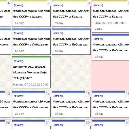
6
7
8
(event)
(event)
(event)
20 лет
Фотовыставка «20 лет
Фотовыставка «20 лет
Фотовыставка «20 ле
ни
без СССР» в Казани
без СССР» в Казани
без СССР» в Казани
all day
all day
Окончание:09.06.2012
23:59
(event)
(event)
20 лет
Фотовыставка «20 лет
Фотовыставка «20 лет
(event)
льске
без СССР» в Подольске
без СССР» в Подольске
Фотовыставка «20 ле
без СССР» в Подольске
all day
all day
all day
(event)
Киноклуб ЭТЦ: фильм
Мохсена Мохмальбафа
"КАНДАГАР"
Начало:07.06.2012 19:00
13
14
15
1
(event)
(event)
(event)
20 лет
Фотовыставка «20 лет
Фотовыставка «20 лет
Фотовыставка «20 ле
льске
без СССР» в Подольске
без СССР» в Подольске
без СССР» в Подольске
all day
all day
all day
20
21
22
2
(event)
(event)
(event)