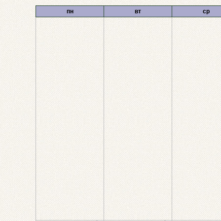
пн
вт
ср