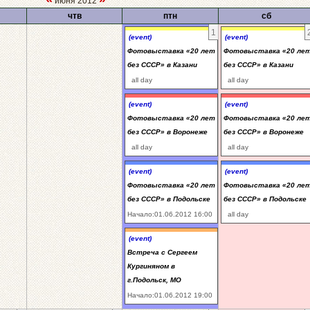
июня 2012
чтв
птн
сб
1
(event)
(event)
Фотовыставка «20 лет
Фотовыставка «20 ле
без СССР» в Казани
без СССР» в Казани
all day
all day
(event)
(event)
Фотовыставка «20 лет
Фотовыставка «20 ле
без СССР» в Воронеже
без СССР» в Воронеже
all day
all day
(event)
(event)
Фотовыставка «20 лет
Фотовыставка «20 ле
без СССР» в Подольске
без СССР» в Подольске
Начало:01.06.2012 16:00
all day
(event)
Встреча с Сергеем
Кургиняном в
г.Подольск, МО
Начало:01.06.2012 19:00