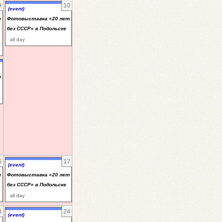
9
10
(event)
т
Фотовыставка «20 лет
без СССР» в Подольске
all day
т
6
17
(event)
т
Фотовыставка «20 лет
без СССР» в Подольске
all day
3
24
(event)