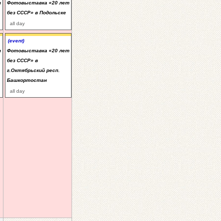
т
Фотовыставка «20 лет
без СССР» в Подольске
all day
(event)
т
Фотовыставка «20 лет
без СССР» в
г.Октябрьский респ.
Башкортостан
all day