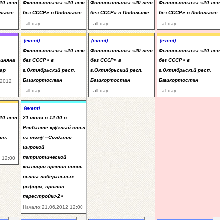
20 лет
Фотовыставка «20 лет
Фотовыставка «20 лет
Фотовыставка «20 ле
льске
без СССР» в Подольске
без СССР» в Подольске
без СССР» в Подольске
all day
all day
all day
(event)
(event)
(event)
Фотовыставка «20 лет
Фотовыставка «20 лет
Фотовыставка «20 ле
гиняна
без СССР» в
без СССР» в
без СССР» в
дар
г.Октябрьский респ.
г.Октябрьский респ.
г.Октябрьский респ.
Башкортостан
Башкортостан
Башкортостан
.2012
all day
all day
all day
(event)
20 лет
21 июня в 12:00 в
Росбалте круглый стол
сп.
на тему «Создание
широкой
патриотической
 12:00
коалиции против новой
волны либеральных
реформ, против
перестройки-2»
Начало:21.06.2012 12:00