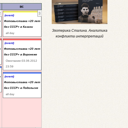
вс
2
3
(event)
т
Фотовыставка «20 лет
без СССР» в Казани
Эзотерика Сталина. Аналитика
all day
конфликта интерпретаций
(event)
т
Фотовыставка «20 лет
без СССР» в Воронеже
Окончание:03.06.2012
23:59
т
(event)
Фотовыставка «20 лет
без СССР» в Подольске
all day