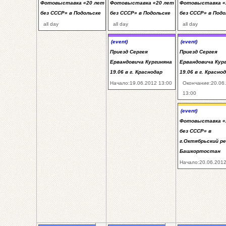
Фотовыставка «20 лет
Фотовыставка «20 лет
Фотовыставка «
без СССР» в Подольске
без СССР» в Подольске
без СССР» в Подо
all day
all day
all day
(event)
(event)
Приезд Сергея
Приезд Сергея
Ервандовича Кургиняна
Ервандовича Кур
19.06 в г. Краснодар
19.06 в г. Красно
Начало:19.06.2012 13:00
Окончание:20.06
13:00
(event)
Фотовыставка «
без СССР» в
г.Октябрьский ре
Башкортостан
Начало:20.06.2012