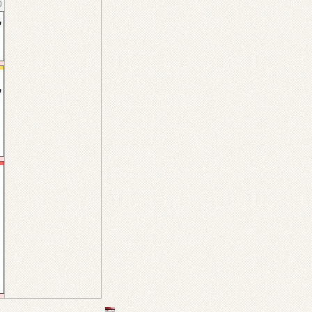
0
т
т