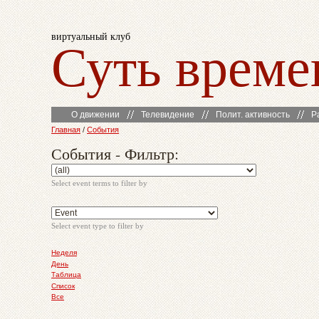
виртуальный клуб
Суть време
О движении
Телевидение
Полит. активность
Р
Главная
/
События
События - Фильтр:
Select event terms to filter by
Select event type to filter by
Неделя
День
Таблица
Список
Все