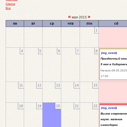
Список
Все
«
»
мая 2015
пн
вт
ср
чтв
птн
сб
1
4
5
6
7
8
(reg_event)
Праздничный кон
9 мая в Хабаровск
Начало:09.05.2015
17:00
11
12
13
14
15
18
19
20
21
22
(reg_event)
Вызов современн
науке: явление
самосборки