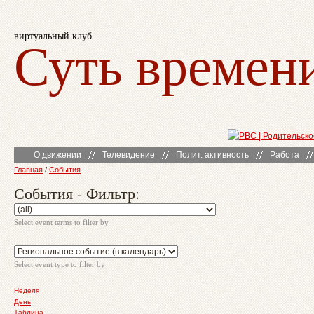
виртуальный клуб
Суть времен
О движении
Телевидение
Полит. активность
Работа
Главная
/
События
События - Фильтр:
Select event terms to filter by
Select event type to filter by
Неделя
День
Таблица