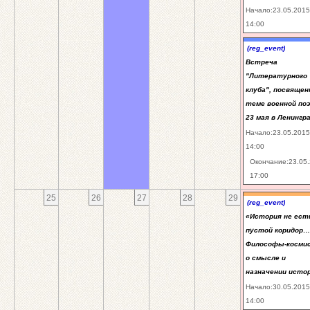
Начало:23.05.2015
14:00
(reg_event)
Встреча
"Литературного
клуба", посвящен
теме военной по
23 мая в Ленингр
Начало:23.05.2015
14:00
Окончание:23.05
17:00
25
26
27
28
29
(reg_event)
«История не ест
пустой коридор…
Философы-косм
о смысле и
назначении исто
Начало:30.05.2015
14:00