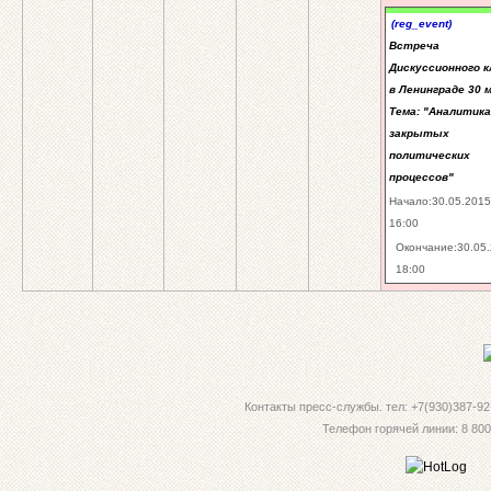
(reg_event)
Встреча
Дискуссионного к
в Ленинграде 30 м
Тема: "Аналитика
закрытых
политических
процессов"
Начало:30.05.2015
16:00
Окончание:30.05
18:00
Контакты пресс-службы. тел: +7(930)387-92-
Телефон горячей линии: 8 800