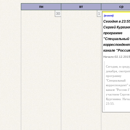
пн
вт
ср
30
1
(event)
Сегодня в 23:5
Сергей Кургиня
программе
"Специальный
корреспондент
канале "Россия
Начало:02.12.2015
Сегодня, в среду
декабря, смотри
программу
"Специальный
корреспондент" 
канале "Россия-1
участием Сергея
Кургиняна. Нача
23:55.