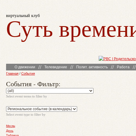
виртуальный клуб
Суть времен
О движении
Телевидение
Полит. активность
Работа
Главная
/
События
События - Фильтр:
Select event terms to filter by
Select event type to filter by
Месяц
День
Таблица