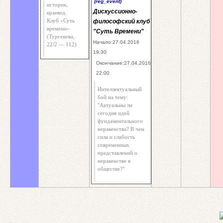
(reg_event)
историк,
Дискуссионно-
краевед.
Клуб «Суть
философский клуб
времени»
"Суть Времени"
(Тургенева,
Начало:27.04.2016
22/2 — 112)
19:30
Окончание:27.04.2016
22:00
Интеллектуальный
бой на тему:
"Актуальны ли
сегодня идей
фундаментального
неравенства? В чем
сила и слабость
современных
представлений о
неравенстве в
обществе?"