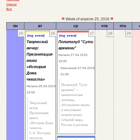
Список
Все
«
»
Week of апреля 25, 2016
пн
вт
ср
чтв
птн
25
26
27
28
29
(reg_event)
(reg_event)
Творческий
Политклуб "Сути
вечер:
времени"
Презентация
Начало:27.04.2016
книги
19:00
«История
Окончание:27.04.2016
Дома
21:00
чекиста»
Политклуб "Сути
Начало:26.04.2016
времени" --
19:00
аналитические
доклады,
Творческий
обсуждение медиа
вечер
и актуальных
Презентация
политических
книги
событий мира,
«История Дома
России и региона.
чекиста»
С.А. Погодин,
писатель,