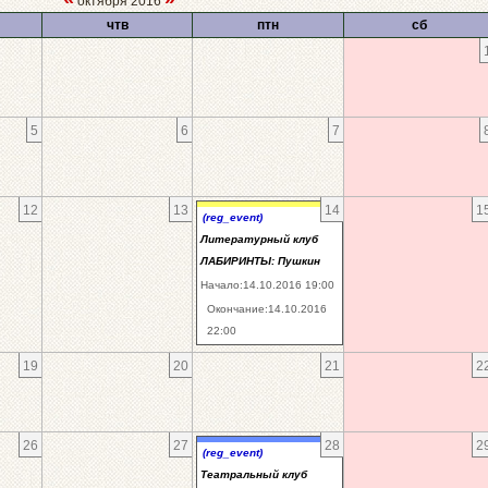
октября 2016
чтв
птн
сб
5
6
7
12
13
14
1
(reg_event)
Литературный клуб
ЛАБИРИНТЫ: Пушкин
Начало:14.10.2016 19:00
Окончание:14.10.2016
22:00
19
20
21
2
26
27
28
2
(reg_event)
Театральный клуб