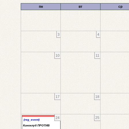
пн
вт
ср
3
4
10
11
17
18
24
25
(reg_event)
Киноклуб ПРОТИВ