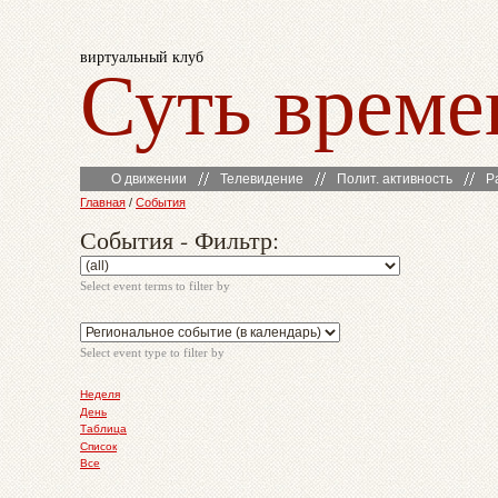
виртуальный клуб
Суть време
О движении
Телевидение
Полит. активность
Р
Главная
/
События
События - Фильтр:
Select event terms to filter by
Select event type to filter by
Неделя
День
Таблица
Список
Все