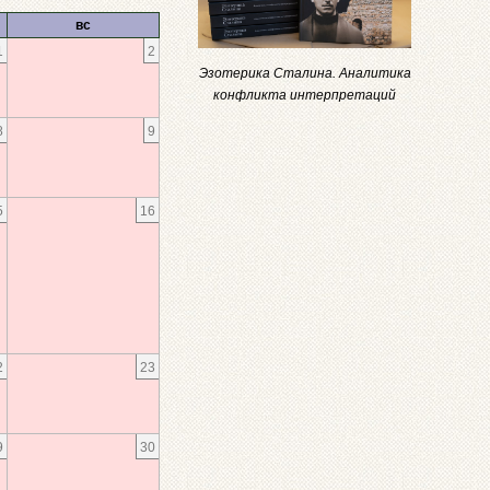
вс
1
2
Эзотерика Сталина. Аналитика
конфликта интерпретаций
8
9
5
16
2
23
9
30