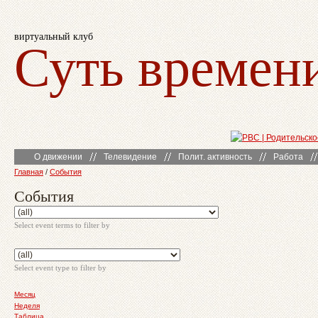
виртуальный клуб
Суть времен
О движении
Телевидение
Полит. активность
Работа
Главная
/
События
События
Select event terms to filter by
Select event type to filter by
Месяц
Неделя
Таблица