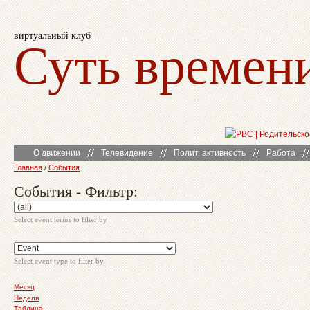
виртуальный клуб
Суть времен
О движении
Телевидение
Полит. активность
Работа
Главная
/
События
События - Фильтр:
Select event terms to filter by
Select event type to filter by
Месяц
Неделя
Таблица