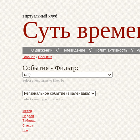
виртуальный клуб
Суть време
О движении
Телевидение
Полит. активность
Р
Главная
/
События
События - Фильтр:
Select event terms to filter by
Select event type to filter by
Месяц
Неделя
Таблица
Список
Все