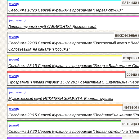
пятница 
(event)
Сегодня в 18:20 Сергей Кургинян в программе "Первая студия"
(reg_event)
Литературный клуб ЛАБИРИНТЫ: Достоевский
воскресенье 
(event)
Сегодня в 22:00 Сергей Кургинян в программе "Воскресный вечер с Вл
Соловьевым" на канале "Россия 1"
вторник 
(event)
Сегодня в 23:15 Сергей Кургинян в программе "Вечер с Владимиром Со
среда 
(event)
Программа "Первая студия" 15.02.2017 с участием С.Е.Кургиняна (Перв
(reg_event)
Музыкальный клуб ИСКАТЕЛИ ЖЕМЧУГА: Военная музыка
четверг
(event)
Сегодня в 23:15 Сергей Кургинян в программе "Поединок" на канале "Ро
пятница 
(event)
Сегодня в 18:20 Сергей Кургинян в программе "Первая студия" на "Пер