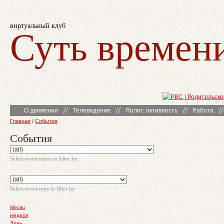
виртуальный клуб
Суть времен
О движении
Телевидение
Полит. активность
Работа
Главная
/
События
События
Select event terms to filter by
Select event type to filter by
Месяц
Неделя
День