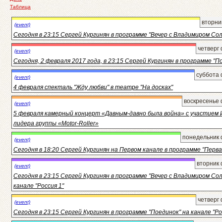
Таблица
вторни
(event)
Сегодня в 23:15 Сергей Кургинян в программе "Вечер с Владимиром Со
четверг
(event)
Сегодня, 2 февраля 2017 года, в 23:15 Сергей Кургинян в программе "П
суббота 
(event)
4 февраля спекталь "Жду любви" в театре "На досках"
воскресенье 
(event)
5 февраля камерный концерт «Давным-давно была война» с участием 
лидера группы «Motor-Roller»
понедельник 
(event)
Сегодня в 18:20 Сергей Кургинян на Первом канале в программе "Перва
вторник 
(event)
Сегодня в 23:15 Сергей Кургинян в программе "Вечер с Владимиром Со
канале "Россия 1"
четверг
(event)
Сегодня в 23:15 Сергей Кургинян в программе "Поединок" на канале "Ро