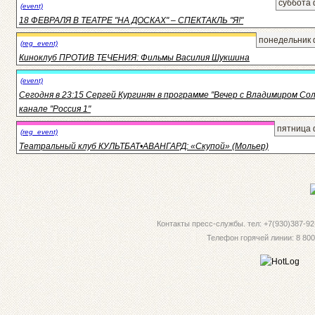
суббота 
(event)
18 ФЕВРАЛЯ В ТЕАТРЕ "НА ДОСКАХ" – СПЕКТАКЛЬ "Я!"
понедельник 
(reg_event)
Киноклуб ПРОТИВ ТЕЧЕНИЯ: Фильмы Василия Шукшина
(event)
Сегодня в 23:15 Сергей Кургинян в программе "Вечер с Владимиром Со
канале "Россия 1"
пятница 
(reg_event)
Театральный клуб КУЛЬТБАТ•АВАНГАРД: «Скупой» (Мольер)
Контакты пресс-службы. тел: +7(930)387-92-
Телефон горячей линии: 8 800