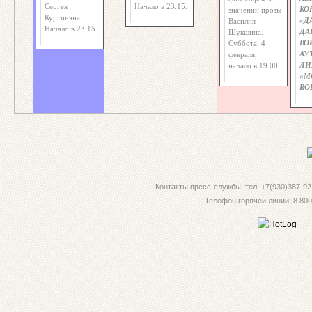
Сергея
Начало в 23:15.
КО
значении прозы
Кургиняна.
«Д
Василия
Начало в 23:15.
ДА
Шукшина.
ВО
Суббота, 4
АУ
февраля,
ЛИ
начало в 19:00.
«M
RO
Контакты пресс-службы. тел: +7(930)387-92-
Телефон горячей линии: 8 800