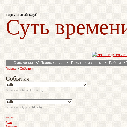
виртуальный клуб
Суть времен
О движении
Телевидение
Полит. активность
Работа
Главная
/
События
События
Select event terms to filter by
Select event type to filter by
Месяц
День
Таблица