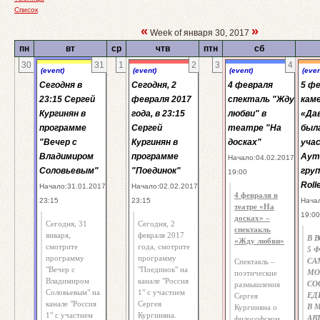
Список
«
»
Week of января 30, 2017
пн
вт
ср
чтв
птн
сб
30
31
1
2
3
4
(event)
(event)
(event)
(even
Сегодня в
Сегодня, 2
4 февраля
5 ф
23:15 Сергей
февраля 2017
спекталь "Жду
кам
Кургинян в
года, в 23:15
любви" в
«Да
программе
Сергей
театре "На
была
"Вечер с
Кургинян в
досках"
уча
Владимиром
программе
Ауто
Начало:04.02.2017
Соловьевым"
"Поединок"
груп
19:00
Roll
Начало:31.01.2017
Начало:02.02.2017
4 февраля в
23:15
23:15
Нача
театре «На
19:00
досках» –
Сегодня, 31
Сегодня, 2
спектакль
января,
февраля 2017
В 
«Жду любви»
смотрите
года, смотрите
5 
программу
программу
СА
Спектакль –
"Вечер с
"Поединок" на
МО
поэтические
Владимиром
канале "Россия
СО
размышления
Соловьевым" на
1" с участием
ЕД
Сергея
канале "Россия
Сергея
В 
Кургиняна о
1" с участием
Кургиняна.
АВ
философском