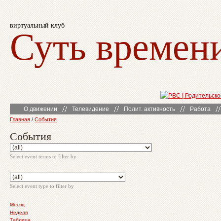
виртуальный клуб
Суть времен
О движении
Телевидение
Полит. активность
Работа
Главная
/
События
События
Select event terms to filter by
Select event type to filter by
Месяц
Неделя
Таблица