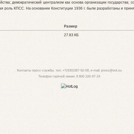
йства; демократический централизм как основа организации государства; с
щая роль КПСС. На основании Конституции 1936 г. были разработаны и прин
Размер
27.83 КБ
Контакты пресс-службы. тел: +7(930)387-92-08, e-mail: press@eot.su
Телефон горячей линии: 8 800 100-97-24