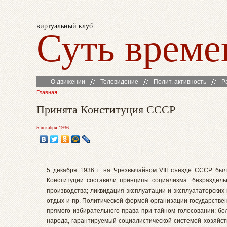
виртуальный клуб
Суть време
О движении
Телевидение
Полит. активность
Р
Главная
Принята Конституция СССР
5 декабря 1936
5 декабря 1936 г. на Чрезвычайном VIII съезде СССР бы
Конституции составили принципы социализма: безраздельн
производства; ликвидация эксплуатации и эксплуататорских 
отдых и пр. Политической формой организации государствен
прямого избирательного права при тайном голосовании; бо
народа, гарантируемый социалистической системой хозяйст