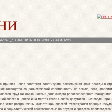
ни
абота
ОТМЕНИТЬ ПЕНСИОННУЮ РЕФОРМУ
ла принята новая советская Конституция, закрепившая факт победы в ст
ое господство социалистической собственности на землю, леса, фабрики
классов; труд как обязанность и долг каждого работоспособного гражданина;
ной власти в центре и на местах стали Советы депутатов. Был введен прин
лее четко разграничены компетенции властей. Утверждался принцип госуда
ва и социалистической собственностью на орудия и средства производства;