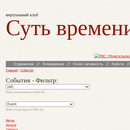
виртуальный клуб
Суть времен
О движении
Телевидение
Полит. активность
Работа
Главная
/
События
События - Фильтр:
Select event terms to filter by
Select event type to filter by
Месяц
Неделя
Таблица