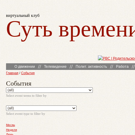
виртуальный клуб
Суть времен
О движении
Телевидение
Полит. активность
Работа
Главная
/
События
События
Select event terms to filter by
Select event type to filter by
Месяц
Неделя
День