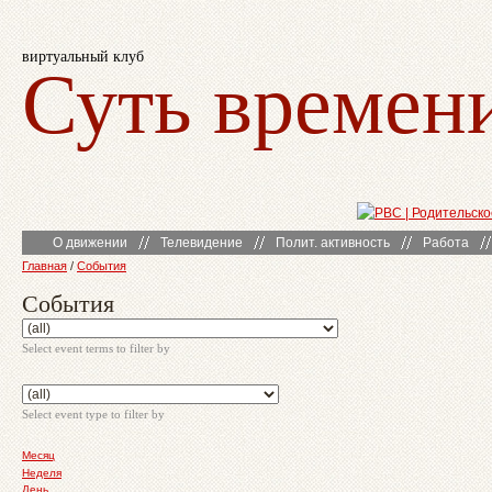
виртуальный клуб
Суть времен
О движении
Телевидение
Полит. активность
Работа
Главная
/
События
События
Select event terms to filter by
Select event type to filter by
Месяц
Неделя
День