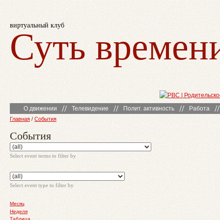
виртуальный клуб
Суть времен
О движении
Телевидение
Полит. активность
Работа
Главная
/
События
События
Select event terms to filter by
Select event type to filter by
Месяц
Неделя
Таблица