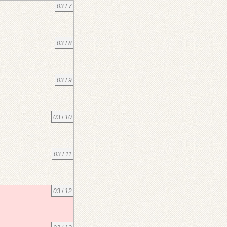
03
/
7
03
/
8
03
/
9
03
/
10
03
/
11
03
/
12