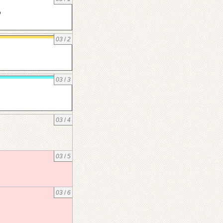
р
03
/
2
03
/
3
03
/
4
03
/
5
03
/
6