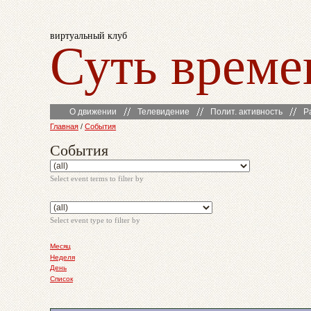
виртуальный клуб
Суть време
О движении
Телевидение
Полит. активность
Р
Главная
/
События
События
Select event terms to filter by
Select event type to filter by
Месяц
Неделя
День
Список