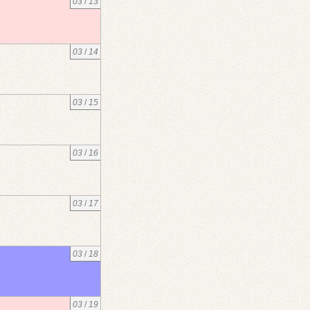
03
/
13
03
/
14
03
/
15
03
/
16
03
/
17
03
/
18
03
/
19