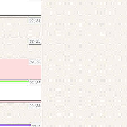
02
/
24
02
/
25
02
/
26
02
/
27
02
/
28
03
/
1