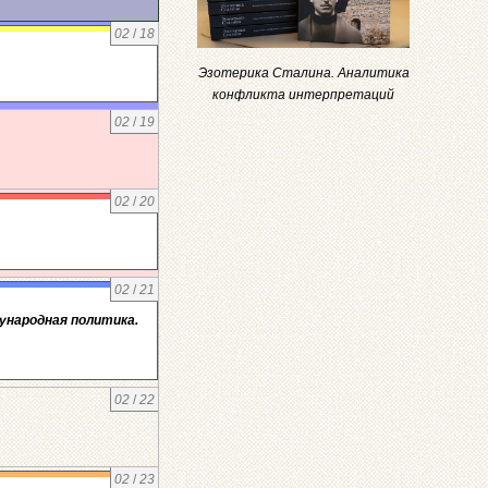
02
/
18
Эзотерика Сталина. Аналитика
конфликта интерпретаций
02
/
19
02
/
20
02
/
21
дународная политика.
02
/
22
02
/
23