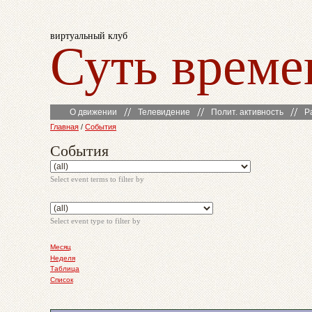
виртуальный клуб
Суть време
О движении
Телевидение
Полит. активность
Р
Главная
/
События
События
Select event terms to filter by
Select event type to filter by
Месяц
Неделя
Таблица
Список