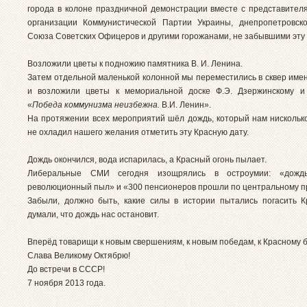
города в колоне праздничной демонстрации вместе с представител
организации Коммунистической Партии Украины, днепропетровск
Союза Советских Офицеров и другими горожанами, не забывшими эту 
Возложили цветы к подножию памятника В. И. Ленина.
Затем отдельной маленькой колонной мы переместились в сквер имен
и возложили цветы к мемориальной доске Ф.Э. Дзержинскому и
«
Победа коммунизма неизбежна.
В.И. Ленин».
На протяжении всех мероприятий шёл дождь, который нам нискольк
не охладил нашего желания отметить эту Красную дату.
Дождь окончился, вода испарилась, а Красный огонь пылает.
Либеральные СМИ сегодня изощрялись в остроумии: «дожд
революционный пыл» и «300 пенсионеров прошли по центральному п
Забыли, должно быть, какие силы в истории пытались погасить К
думали, что дождь нас остановит.
Вперёд товарищи к новым свершениям, к новым победам, к Красному 
Слава Великому Октябрю!
До встречи в СССР!
7 ноября 2013 года.