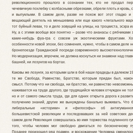
революционного прошлого в сознании тех, кто не продал пер
чечевичную похлебку с колбасными обрезками, обрели плоть и кровь,
и выпуклыми. В самом деле, разве не похож вот этот гладко и
вещающий деятель на меньшевика или еще какого «легального марк
тот буйный левак, то и дело зовущий на улицы, на троцкиста, эсэра 
Ну, а с этими вообще все понятно – разве что ананасы с рябчиками
какие-нибудь фуа-гра с совсем уж экзотическими фруктами. Хо
особенности новой эпохи, без сомнения, нужно, чтобы в самом деле н
бронепоезде Гражданской посреди современного высокотехнологичн
Но модернизация, впрочем, не должна коснуться ни знамени над гла
башней, ни лозунгов на бортах.
Каковы же лозунги, за которыми шли в бой наши прадеды в далеком 1
те же Свобода, Равенство, Братство, которым придан был, нако
смысл. Потому что ни свобода, ни братство, ни равенство невозможны
наживается на труде другого, где трудящийся человек отчужден не тол
но и от самого смысла труда, где для одних открыта дорога к разви
получению знаний, другие же вынуждены банально выживать. Что 
либеральные «историки» и «философы» об антигуманно
большевистской революции и последовавших за ней советских де
самом деле Революция совершалась во имя торжества подлинного гу
того, чтобы человек мог свободно двигаться по бесконечному п
Позднее произошел ряд подмен, и восхождение Человека сменилос