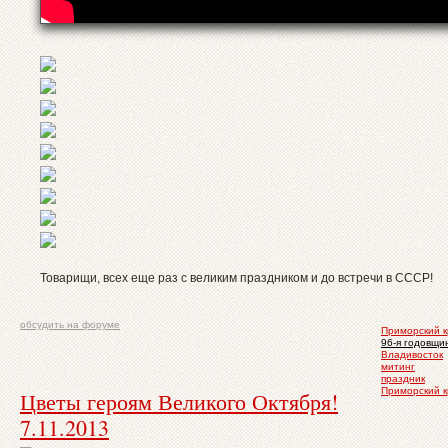
Товарищи, всех еще раз с великим праздником и до встречи в СССР!
обсудить на форуме
Приморский к
96-я годовщи
Владивосток
митинг
праздник
Приморский 
Цветы героям Великого Октября!
7.11.2013