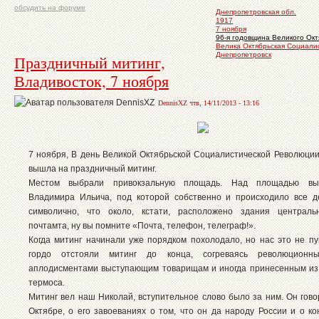
обсудить на форуме
Днепропетровская обл.
1917
7 ноября
96-я годовщина Великого Окт
Велика Октябрьская Социали
Днепропетровск
Праздничный митинг,
Владивосток, 7 ноября
DennisXZ чтв, 14/11/2013 - 13:16
7 ноября, В день Великой Октябрьской Социалистической Революции
вышла на праздничный митинг.
Местом выбрали привокзальную площадь. Над площадью выс
Владимира Ильича, под которой собственно и происходило все д
символично, что около, кстати, расположено здания центральн
почтамта, ну вы помните «Почта, телефон, телеграф!».
Когда митинг начинали уже порядком похолодало, но нас это не пу
гордо отстояли митинг до конца, согреваясь революционн
аплодисментами выступающим товарищам и иногда принесенным из
термоса.
Митинг вел наш Николай, вступительное слово было за ним. Он гово
Октябре, о его завоеваниях о том, что он да народу России и о ко