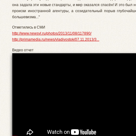
она задала эти новые стандарты, и мир оказался спасён! И это был не
происки иностранной агентуры, а созидательный порыв глубочайш
большевизма..."
Отметились в СМИ
http://www.newsvl.ru/photos/2013/11/08/117890/
http://primamedia.ru/news/vladivostok/07.11.2013/3...
Видео отчет