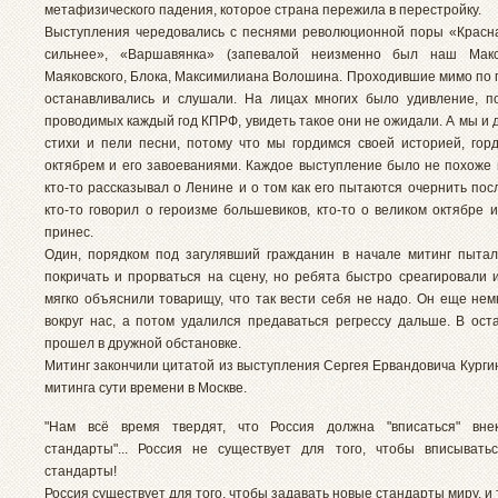
метафизического падения, которое страна пережила в перестройку.
Выступления чередовались с песнями революционной поры «Красн
сильнее», «Варшавянка» (запевалой неизменно был наш Макс
Маяковского, Блока, Максимилиана Волошина. Проходившие мимо по
останавливались и слушали. На лицах многих было удивление, п
проводимых каждый год КПРФ, увидеть такое они не ожидали. А мы и
стихи и пели песни, потому что мы гордимся своей историей, гор
октябрем и его завоеваниями. Каждое выступление было не похоже 
кто-то рассказывал о Ленине и о том как его пытаются очернить пос
кто-то говорил о героизме большевиков, кто-то о великом октябре 
принес.
Один, порядком под загулявший гражданин в начале митинг пытал
покричать и прорваться на сцену, но ребята быстро среагировали 
мягко объяснили товарищу, что так вести себя не надо. Он еще нем
вокруг нас, а потом удалился предаваться регрессу дальше. В ост
прошел в дружной обстановке.
Митинг закончили цитатой из выступления Сергея Ервандовича Курги
митинга сути времени в Москве.
"Нам всё время твердят, что Россия должна "вписаться" вне
стандарты"... Россия не существует для того, чтобы вписыват
стандарты!
Россия существует для того, чтобы задавать новые стандарты миру, и то