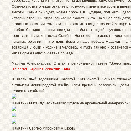
оборудование, значит ли это, что на дальнейших запусках нужно по
Обычно это всего лишь означает, что нужно извлечь все уроки и вновь
высоты. Каким он будет, новый прорыв в Будущее, под какой дато
истории страны и мира, сейчас не скажет никто. Но у нас есть дат
огромным и святым смыслом, в ней хватит огня для великой эстафеты
ноября. Сегодня на этом празднике не бывает людей случайных, в ч
горит хотя бы малая искра Октября. Ныне это – не день торжествен
пышных регалий, – это день Веры в нашу победу, Надежды на к
товарища, Любви к Родине и Человеку. И пусть так оно и останется –
как в борьбе будет обретена победа.
Марина Александрова. Статья в региональной газете "Время впер
leningrad.livejournal.com/20851.html
В честь 96-й годовщины Великой Октябрьской Социалистическ
активисты ленинградской ячейки Сути времени возложили цветы
героев тех событий.
Памятник Михаилу Васильевичу Фрунзе на Арсенальной набережной:
Памятник Сергею Мироновичу Кирову: