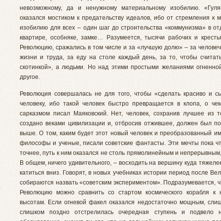
невозможному, да и ненужному материальному изобилию. «Гуля
оказался мостиком к предательству идеалов, ибо от стремления к 
изобилию для всех – один шаг до строительства «коммунизма» в от
квартире, особняке, замке… Разумеется, тысячи рабочих и кресть
Революцию, сражались в том числе и за «лучшую долю» – за человеч
жизни и труда, за еду на столе каждый день, за то, чтобы считат
скотинкой», а людьми. Но над этими простыми желаниями огненно
другое.
Революция совершалась не для того, чтобы «сделать красиво и с
человеку, ибо такой человек быстро превращается в клопа, о че
сарказмом писал Маяковский. Нет, человек, сохранив лучшее из т
создано веками цивилизации и, отбросив отжившее, должен был п
выше. О том, каким будет этот новый человек и преобразованный им
философы и ученые, писали советские фантасты. Эти мечты пока чт
точнее, путь к ним оказался не столь прямолинейным и непрерывным,
В общем, ничего удивительного, – восходить на вершину куда тяжеле
катиться вниз. Говорят, в новых учебниках истории период после Ве
собираются назвать «советским экспериментом». Подразумевается, ч
Революцию можно сравнить со стартом космического корабля к 
высотам. Если огневой факел оказался недостаточно мощным, сли
слишком поздно отстрелилась очередная ступень и подвело н