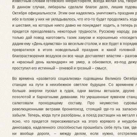
известным словам гетевского Мефистофеля, всегда желая зла, твори
В данном случае, либералы сделали благое дело, лишив годовщ
Октября официальности. Этим они надеялись уничтожить праздник ра
ибо в голове у них не укладывалось, что кто-то будет продолжать ход
и шествия, на которые никто давно не понуждает ходить, а теперь 
придется преодолевать некоторые трудности. Русскому народу, ра
только дай повод наготовить тазик закуски и хорошенько «посидеть
дадим ему «День едимства» за веселым столом, и все будет в порядке.
превратился в итоге новодельный праздник и какой головной
благорастворения воздухов он все чаще доставляет властям – разго
и «красный день календаря» не умер, а обновился, из-под деж
проступил его истинный – огневой и грозный – смысл.
Во времена «развитого социализма» годовщины Великого Октябр
станции на пути в неизбежное светлое будущее. Со временем л
больше энергии пускал в гудок, одни вагоны ветшали, другие 
позолотой и бархатными диванами. Но украшенные кумачом стан
салютовали проходящему составу. Про неуместно суровы
революционными ветрами бронепоезд, стоящий где-то на запасно
забыли. Теперь, когда пути разобраны, а поезд растащен на металл 
ясно, что придется пересаживаться на этого корявого и неудобн
динозавра, наделенного способностью прошибать себе путь там, где
ни вообще дороги, – между делом, если нужно, отстрелив