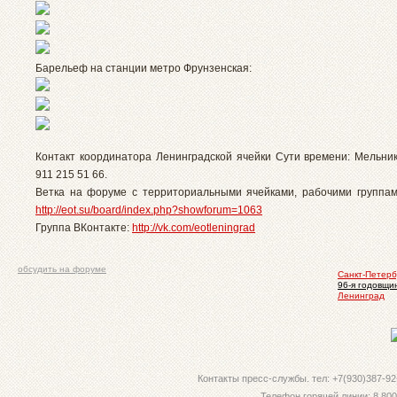
Барельеф на станции метро Фрунзенская:
Контакт координатора Ленинградской ячейки Сути времени: Мельни
911 215 51 66.
Ветка на форуме с территориальными ячейками, рабочими группам
http://eot.su/board/index.php?showforum=1063
Группа ВКонтакте:
http://vk.com/eotleningrad
обсудить на форуме
Санкт-Петерб
96-я годовщи
Ленинград
Контакты пресс-службы. тел: +7(930)387-92-
Телефон горячей линии: 8 800