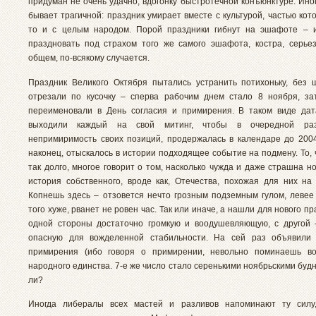
придуман не очень удачно, вдогонку быстротечной конъюнктуре. Ино
бывает трагичной: праздник умирает вместе с культурой, частью кот
то и с целым народом. Порой праздники гибнут на эшафоте – 
праздновать под страхом того же самого эшафота, костра, серьез
общем, по-всякому случается.
Праздник Великого Октября пытались устранить потихоньку, без 
отрезали по кусочку – сперва рабочим днем стало 8 ноября, з
переименовали в День согласия и примирения. В таком виде дат
выходили каждый на свой митинг, чтобы в очередной раз
непримиримость своих позиций, продержалась в календаре до 2004
наконец, отыскалось в истории подходящее событие на подмену. То, 
так долго, многое говорит о том, насколько чужда и даже страшна 
история собственного, вроде как, Отечества, похожая для них на
Копнешь здесь – отзовется нечто грозным подземным гулом, левее
того хуже, рванет не ровен час. Так или иначе, а нашли для нового пр
одной стороны достаточно громкую и воодушевляющую, с другой
опасную для вожделенной стабильности. На сей раз объявили
примирения (ибо говоря о примирении, невольно поминаешь во
народного единства. 7-е же число стало серенькими ноябрьскими буд
ли?
Иногда либералы всех мастей и разливов напоминают ту силу,